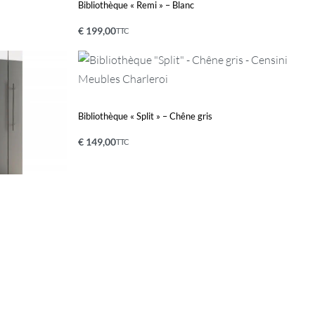
Bibliothèque « Remi » – Blanc
€
199,00
TTC
Ajouter au panier
APERÇU
Bibliothèque « Split » – Chêne gris
€
149,00
TTC
Ajouter au panier
APERÇU