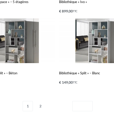
space » – 5 étagères
Bibliothèque « Ivo »
€
899,00
TTC
Ajouter au panier
PERÇU
APERÇU
lit » – Béton
Bibliothèque « Split » – Blanc
€
149,00
TTC
nier
Ajouter au panier
APERÇU
APERÇU
1
2