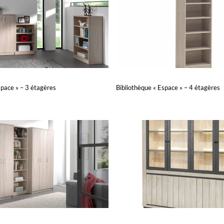
space » – 3 étagères
Bibliothèque « Espace » – 4 étagères
Lire la suite
PERÇU
APERÇU