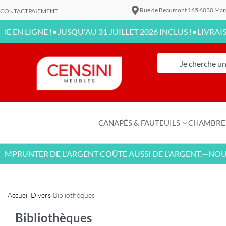
Rue de Beaumont 165 6030 Mar
CONTACT
PAIEMENT
•
•
IGNE !
JUSQU'AU 31 JUILLET 2026 INCLUS !
LIVRAISON DIS
CANAPÉS & FAUTEUILS
CHAMBRE
UNTER DE L'ARGENT COÛTE AUSSI DE L'ARGENT.
NOUVEAU
—
Accueil
›
Divers
›
Bibliothèques
Bibliothèques