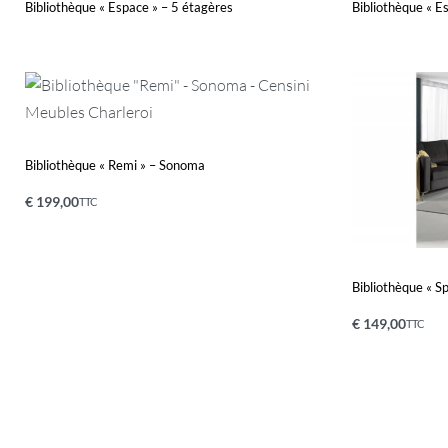
Bibliothèque « Espace » – 5 étagères
Bibliothèque « E
Lire la suite
Lire la suite
APERÇU
A
Bibliothèque « Remi » – Sonoma
€
199,00
TTC
Ajouter au panier
APERÇU
Bibliothèque « Sp
€
149,00
TTC
Ajouter au pa