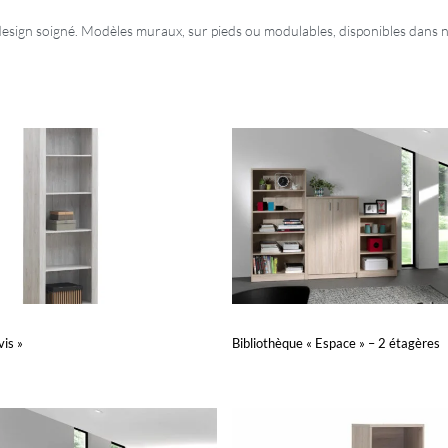
 design soigné. Modèles muraux, sur pieds ou modulables, disponibles dans
vis »
Bibliothèque « Espace » – 2 étagères
nier
Lire la suite
APERÇU
APERÇU