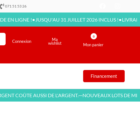
071 51 53 26
•
•
IGNE !
JUSQU'AU 31 JUILLET 2026 INCLUS !
LIVRAISON DIS
0
Ma
Connexion
wishlist
Mon panier
Financement
 COÛTE AUSSI DE L'ARGENT.
NOUVEAUX LOTS DE MEUBLE
—