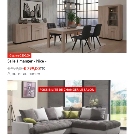
Gagnez € 200,00
Salle à manger « Nice »
€
999,00
€
799,00
TTC
Ajouter au panier