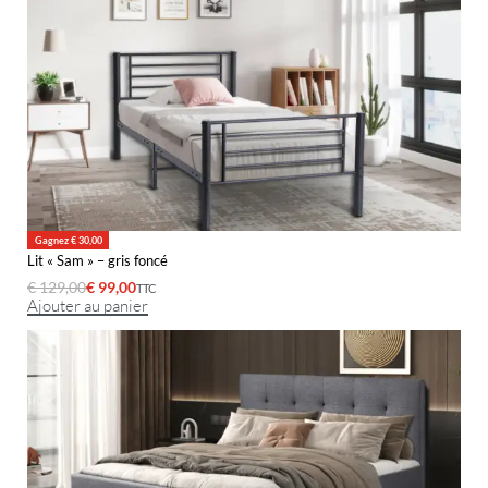
Gagnez € 30,00
Lit « Sam » – gris foncé
€
129,00
€
99,00
TTC
Ajouter au panier