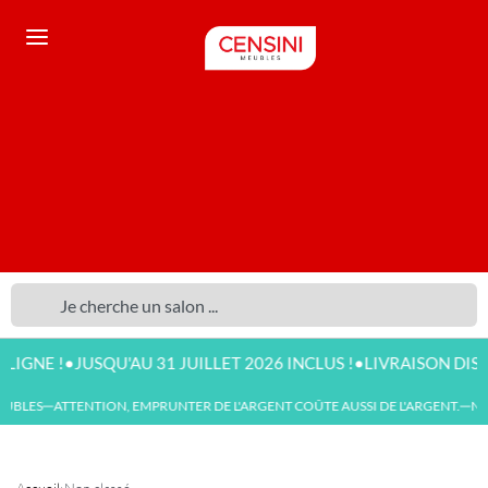
•
U'AU 31 JUILLET 2026 INCLUS !
LIVRAISON DISPONIBLE DÈS 5
ES
ATTENTION, EMPRUNTER DE L'ARGENT COÛTE AUSSI DE L'ARGENT.
NOUVEA
—
—
Accueil
›
Non classé