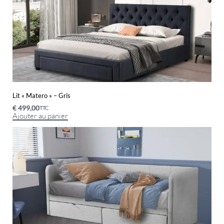
Lit « Matero » – Gris
€
499,00
TTC
Ajouter au panier