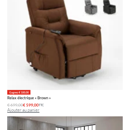
Gagnez € 100,00
Relax électrique « Brown »
€
699,00
€
599,00
TTC
Ajouter au panier