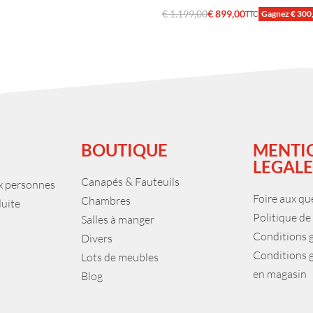
€
1.199,00
€
899,00
Gagnez € 300
TTC
nier
Ajouter au panier
QUICKVIEW
QUICKVIEW
BOUTIQUE
MENTI
LEGALE
Canapés & Fauteuils
ux personnes
Foire aux qu
Chambres
duite
Politique de
Salles à manger
Conditions 
Divers
Conditions 
Lots de meubles
en magasin
Blog