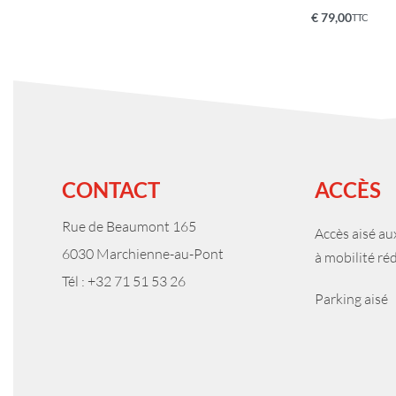
€
79,00
TTC
Lire la suite
Ajouter au pa
QUICKVIEW
CONTACT
ACCÈS
Rue de Beaumont 165
Accès aisé a
6030 Marchienne-au-Pont
à mobilité ré
Tél : +32 71 51 53 26
Parking aisé