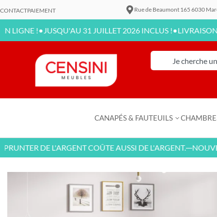
Rue de Beaumont 165 6030 Mar
CONTACT
PAIEMENT
•
•
 !
JUSQU'AU 31 JUILLET 2026 INCLUS !
LIVRAISON DISPON
CANAPÉS & FAUTEUILS
CHAMBRE
TER DE L'ARGENT COÛTE AUSSI DE L'ARGENT.
NOUVEAUX L
—