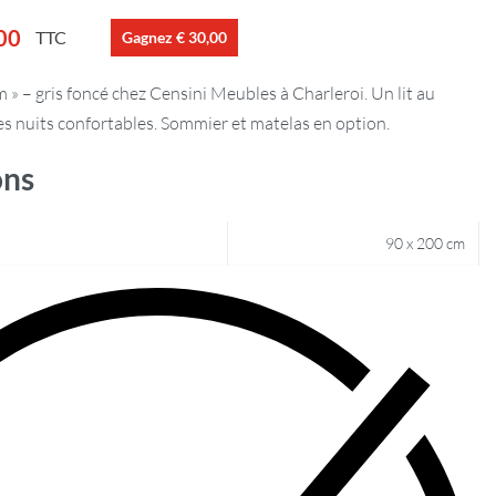
00
TTC
Gagnez € 30,00
m » – gris foncé chez Censini Meubles à Charleroi. Un lit au
s nuits confortables. Sommier et matelas en option.
ons
90 x 200 cm