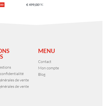
€
499,00
,00
TTC
Ajouter au panier
QUICKVIEW
ONS
MENU
S
Contact
estions
Mon compte
 confidentialité
Blog
générales de vente
générales de vente