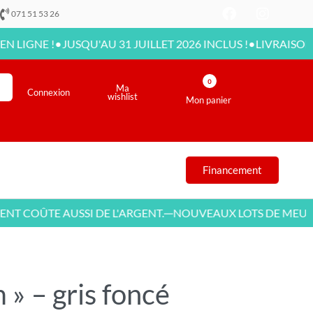
071 51 53 26
•
•
 !
JUSQU'AU 31 JUILLET 2026 INCLUS !
LIVRAISON DISPONI
0
Ma
Connexion
wishlist
Mon panier
Financement
ÛTE AUSSI DE L'ARGENT.
NOUVEAUX LOTS DE MEUBLES
—
—
m » – gris foncé