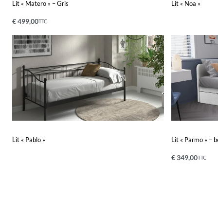
Lit « Matero » – Gris
Lit « Noa »
€
499,00
TTC
Ajouter au panier
Lire la suite
APERÇU
A
Lit « Pablo »
Lit « Parmo » – b
€
349,00
TTC
Lire la suite
Ajouter au pa
APERÇU