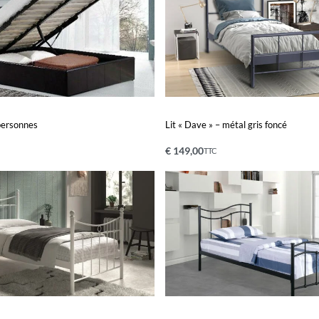
 personnes
Lit « Dave » – métal gris foncé
€
149,00
TTC
Ajouter au panier
PERÇU
APERÇU