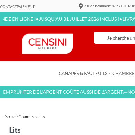
Rue de Beaumont 165 6030 Mar
CONTACT
PAIEMENT
•
•
IGNE !
JUSQU'AU 31 JUILLET 2026 INCLUS !
LIVRAISON DIS
CANAPÉS & FAUTEUILS
CHAMBRE
UNTER DE L'ARGENT COÛTE AUSSI DE L'ARGENT.
NOUVEAU
—
Accueil
›
Chambres
›
Lits
Lits