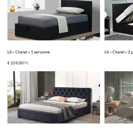
Lit « Chanel » 1 personne
Lit « Chanel » 2
€
259,00
TTC
Ajouter au panier
Lire la suite
APERÇU
A