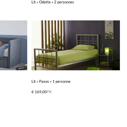
Lit « Odette » 2 personnes
Lire la suite
APERÇU
Lit « Paxos » 1 personne
€
169,00
TTC
Ajouter au panier
APERÇU