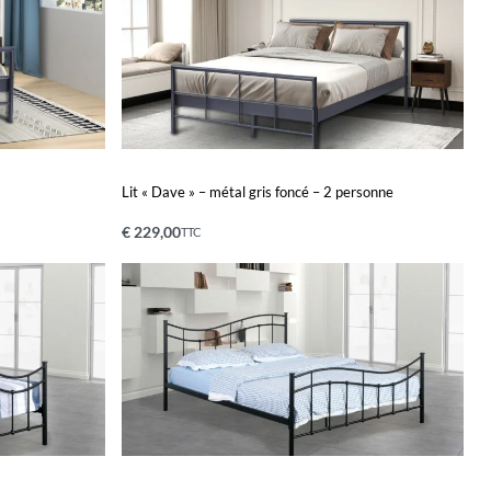
Lit « Dave » – métal gris foncé – 2 personne
€
229,00
TTC
Ajouter au panier
APERÇU