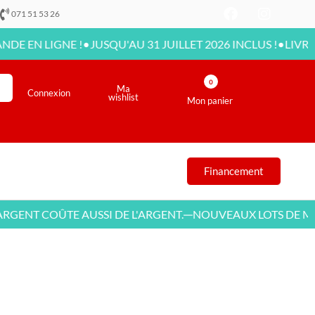
071 51 53 26
•
•
IGNE !
JUSQU'AU 31 JUILLET 2026 INCLUS !
LIVRAISON DIS
0
Ma
Connexion
wishlist
Mon panier
Financement
 COÛTE AUSSI DE L'ARGENT.
NOUVEAUX LOTS DE MEUBLE
—