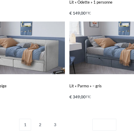
Lit « Odette » 1 personne
€
149,00
TTC
Ajouter au panier
PERÇU
APERÇU
eige
Lit « Parmo » – gris
€
349,00
TTC
nier
Ajouter au panier
APERÇU
APERÇU
1
2
3