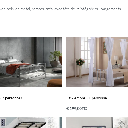
s en bois, en métal, rembourrés, avec tête de lit intégrée ou rangements.
 » 2 personnes
Lit « Amore » 1 personne
€
199,00
TTC
Ajouter au panier
PERÇU
APERÇU