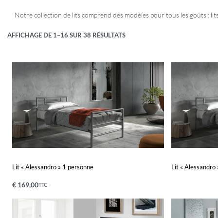
Notre collection de lits comprend des modèles pour tous les goûts : lit
AFFICHAGE DE 1–16 SUR 38 RÉSULTATS
Lit « Alessandro » 1 personne
Lit « Alessandro
€
169,00
TTC
Ajouter au panier
Lire la suite
APERÇU
A