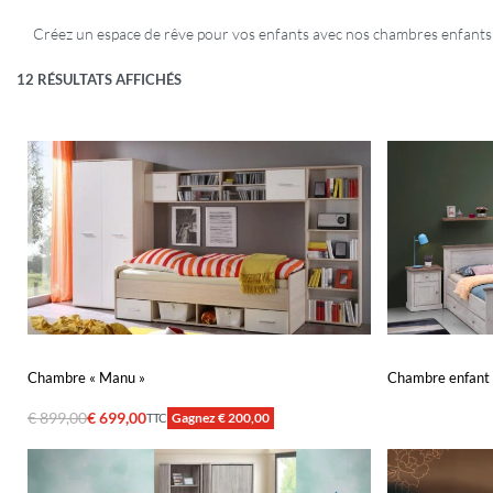
Créez un espace de rêve pour vos enfants avec nos chambres enfants c
12 RÉSULTATS AFFICHÉS
Chambre « Manu »
Chambre enfant «
€
899,00
€
699,00
Gagnez € 200,00
TTC
Ajouter au panier
Lire la suite
APERÇU
A