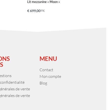
Lit mezzanine « Moon »
€
699,00
TTC
Ajouter au panier
APERÇU
ONS
MENU
S
Contact
estions
Mon compte
 confidentialité
Blog
générales de vente
générales de vente