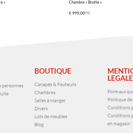
a »
Chambre « Brutte »
€
999,00
TTC
nier
Ajouter au panier
APERÇU
APERÇU
BOUTIQUE
MENTI
LEGALE
Canapés & Fauteuils
ux personnes
Foire aux qu
Chambres
duite
Politique de
Salles à manger
Conditions 
Divers
Conditions 
Lots de meubles
en magasin
Blog