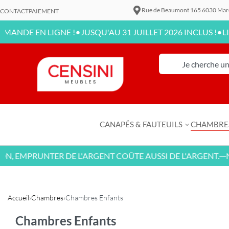
Rue de Beaumont 165 6030 Mar
CONTACT
PAIEMENT
•
•
EN LIGNE !
JUSQU'AU 31 JUILLET 2026 INCLUS !
LIVRAISO
CANAPÉS & FAUTEUILS
CHAMBRE
MPRUNTER DE L'ARGENT COÛTE AUSSI DE L'ARGENT.
NOUVE
—
Accueil
›
Chambres
›
Chambres Enfants
Chambres Enfants