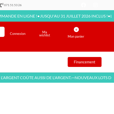
071 51 53 26
•
•
EN LIGNE !
JUSQU'AU 31 JUILLET 2026 INCLUS !
LIVRAISO
0
Ma
Connexion
wishlist
Mon panier
Financement
ENT COÛTE AUSSI DE L'ARGENT.
NOUVEAUX LOTS DE MEU
—