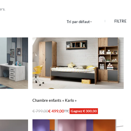
ers.
FILTRE
Tri par défaut
Chambre enfants « Karlo »
€
799,00
€
499,00
Gagnez € 300,00
TTC
Ajouter au panier
APERÇU