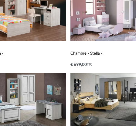
 »
Chambre « Stella »
€
699,00
TTC
nier
Ajouter au panier
APERÇU
APERÇU