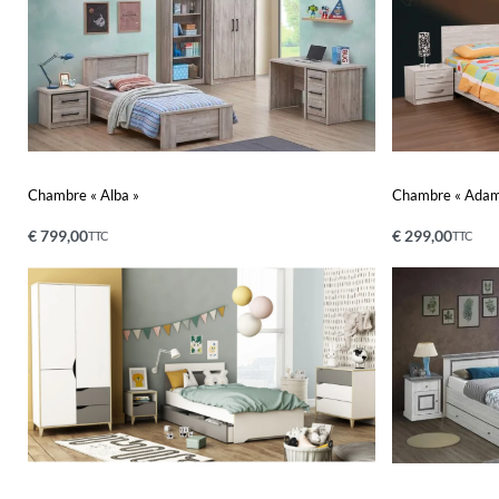
Chambre « Alba »
Chambre « Adam
€
799,00
€
299,00
TTC
TTC
Ajouter au panier
Ajouter au pa
APERÇU