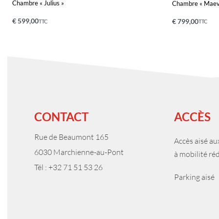
Chambre « Julius »
Chambre « Maev
€
599,00
€
799,00
TTC
TTC
Ajouter au panier
Ajouter au pa
APERÇU
CONTACT
ACCÈS
Rue de Beaumont 165
Accès aisé a
6030 Marchienne-au-Pont
à mobilité ré
Tél : +32 71 51 53 26
Parking aisé