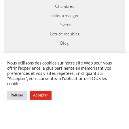
Chambres
Salles à manger
Divers
Lots de meubles
Blog
Nous utilisons des cookies sur notre site Web pour vous
offrir l'expérience la plus pertinente en mémorisant vos
MENTIONS LEGALES
préférences et vos visites répétées. En cliquant sur
"Accepter", vous consentez à l'utilisation de TOUS les
Foire aux questions
cookies.
Politique de confidentialité
Refuser
Accepter
Conditions générales de vente
Conditions générales de vente en magasin