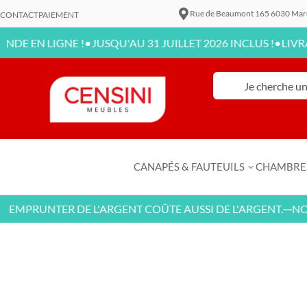
Rue de Beaumont 165 6030 Mar
CONTACT
PAIEMENT
•
•
EN LIGNE !
JUSQU'AU 31 JUILLET 2026 INCLUS !
LIVRAISO
CANAPÉS & FAUTEUILS
CHAMBRE
MPRUNTER DE L'ARGENT COÛTE AUSSI DE L'ARGENT.
NOUV
—