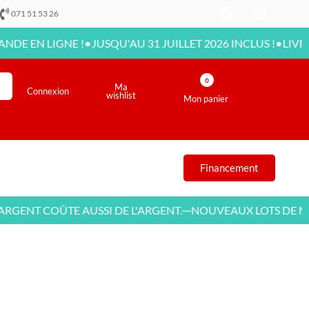
071 51 53 26
•
•
EN LIGNE !
JUSQU'AU 31 JUILLET 2026 INCLUS !
LIVRAISO
0
Ma
Connexion
wishlist
Mon panier
Financement
ENT COÛTE AUSSI DE L'ARGENT.
NOUVEAUX LOTS DE MEU
—