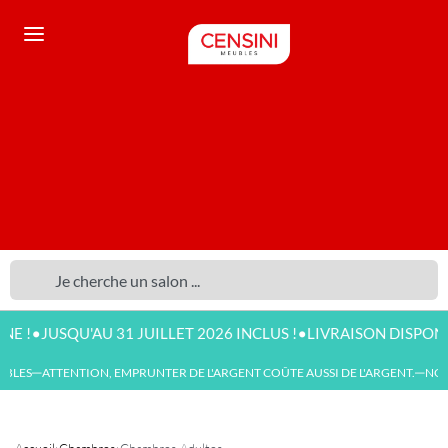
•
 31 JUILLET 2026 INCLUS !
LIVRAISON DISPONIBLE DÈS 500 
S
ATTENTION, EMPRUNTER DE L'ARGENT COÛTE AUSSI DE L'ARGENT.
NOUVEAU
—
—
Accueil
›
Chambres
›
Chambres Adultes