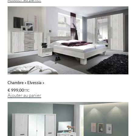
Chambre « Elvessia »
€
999,00
TTC
Ajouter au panier