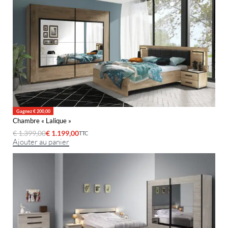
Gagnez € 200,00
Chambre « Lalique »
€
1.399,00
€
1.199,00
TTC
Ajouter au panier