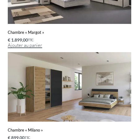
Chambre « Margot »
€
1.899,00
TTC
Ajouter au panier
Chambre « Milano »
€
899,00
TTC