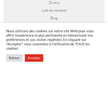
Divers
Lots de meubles
Blog
Nous utilisons des cookies sur notre site Web pour vous
offrir l'expérience la plus pertinente en mémorisant vos
préférences et vos visites répétées. En cliquant sur
MENTIONS LEGALES
"Accepter", vous consentez à l'utilisation de TOUS les
cookies.
Foire aux questions
Politique de confidentialité
Refuser
Accepter
Conditions générales de vente
Conditions générales de vente en magasin
MENU
Contact
Mon compte