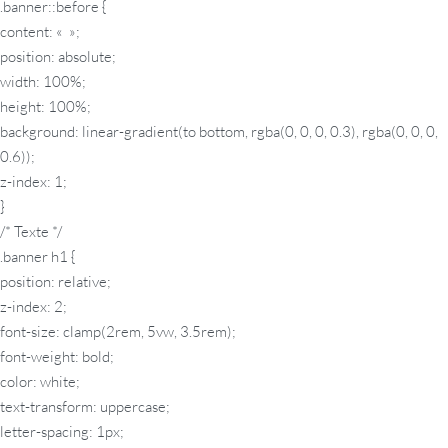
.banner::before {
content: « »;
position: absolute;
width: 100%;
height: 100%;
background: linear-gradient(to bottom, rgba(0, 0, 0, 0.3), rgba(0, 0, 0,
0.6));
z-index: 1;
}
/* Texte */
.banner h1 {
position: relative;
z-index: 2;
font-size: clamp(2rem, 5vw, 3.5rem);
font-weight: bold;
color: white;
text-transform: uppercase;
letter-spacing: 1px;