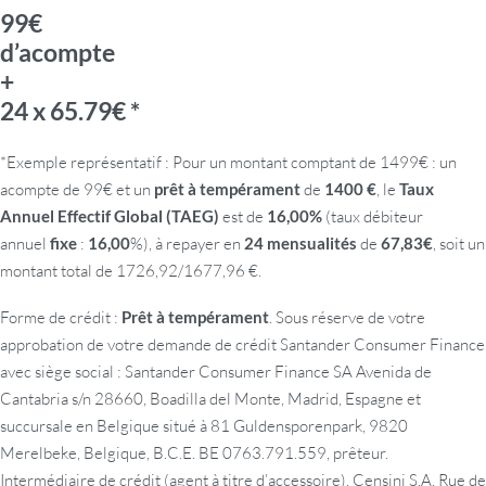
99€
d’acompte
+
24 x 65.79€ *
*Exemple représentatif : Pour un montant comptant de 1499€ : un
acompte de 99€ et un
prêt à tempérament
de
1400 €
, le
Taux
Annuel Effectif Global (TAEG)
est de
16,00%
(taux débiteur
annuel
fixe
:
16,00
%), à repayer en
24 mensualités
de
67,83€
, soit un
montant total de 1726,92/1677,96 €.
Forme de crédit :
Prêt à tempérament
. Sous réserve de votre
approbation de votre demande de crédit Santander Consumer Finance
avec siège social : Santander Consumer Finance SA Avenida de
Cantabria s/n 28660, Boadilla del Monte, Madrid, Espagne et
succursale en Belgique situé à 81 Guldensporenpark, 9820
Merelbeke, Belgique, B.C.E. BE 0763.791.559, prêteur.
Intermédiaire de crédit (agent à titre d’accessoire). Censini S.A, Rue de