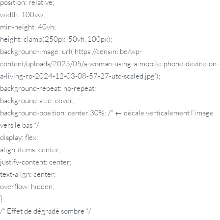
position: relative;
width: 100vw;
min-height: 40vh;
height: clamp(250px, 50vh, 100px);
background-image: url(‘https://censini.be/wp-
content/uploads/2025/05/a-woman-using-a-mobile-phone-device-on-
a-living-ro-2024-12-03-08-57-27-utc-scaled.jpg’);
background-repeat: no-repeat;
background-size: cover;
background-position: center 30%; /* ← décale verticalement l’image
vers le bas */
display: flex;
align-items: center;
justify-content: center;
text-align: center;
overflow: hidden;
}
/* Effet de dégradé sombre */