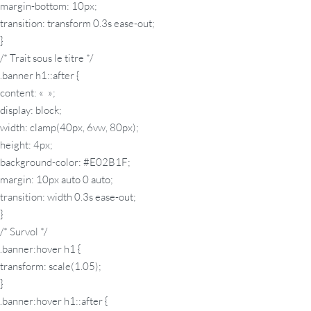
margin-bottom: 10px;
transition: transform 0.3s ease-out;
}
/* Trait sous le titre */
.banner h1::after {
content: « »;
display: block;
width: clamp(40px, 6vw, 80px);
height: 4px;
background-color: #E02B1F;
margin: 10px auto 0 auto;
transition: width 0.3s ease-out;
}
/* Survol */
.banner:hover h1 {
transform: scale(1.05);
}
.banner:hover h1::after {