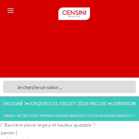
•
•
GNE !
JUSQU'AU 31 JUILLET 2026 INCLUS !
LIVRAISON DISPO
UBLES
ATTENTION, EMPRUNTER DE L'ARGENT COÛTE AUSSI DE L'ARGENT.
NO
—
—
/* Bannière pleine largeur et hauteur ajustable */
.banner {