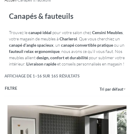
Canapés & fauteuils
Trouvez le
canapé idéal
pour votre salon chez
Censini Meubles
,
votre magasin de meubles à
Charleroi
. Que vous cherchiez un
canapé d’angle spacieux
, un
canapé convertible pratique
ou un
fauteuil relax ergonomique
, nous avons ce qu’il vous faut. Nos
meubles allient
design, confort et durabilité
pour sublimer votre
intérieur.
Livraison rapide
et conseils personnalisés en magasin !
AFFICHAGE DE 1–16 SUR 165 RÉSULTATS
FILTRE
Tri par défaut