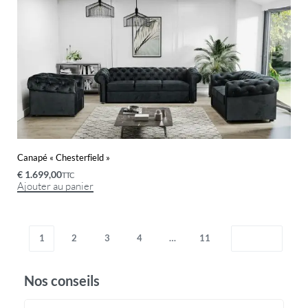
Canapé « Chesterfield »
€
1.699,00
TTC
Ajouter au panier
1
2
3
4
…
11
Nos conseils