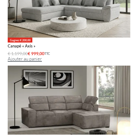
Gagnez € 200,00
Canapé « Axis »
€
1.199,00
€
999,00
TTC
Ajouter au panier