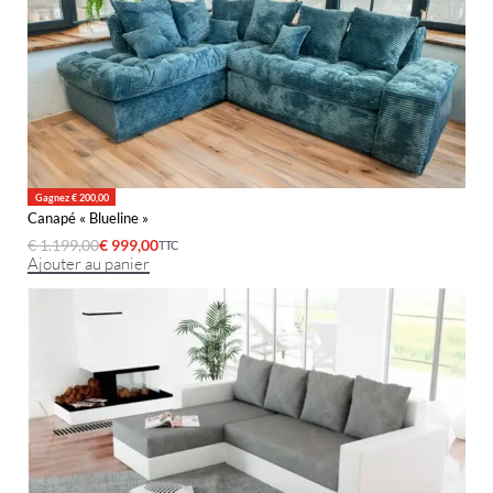
Gagnez € 200,00
Canapé « Blueline »
€
1.199,00
€
999,00
TTC
Ajouter au panier