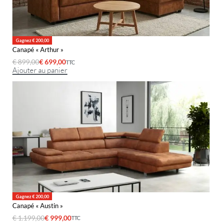
Gagnez € 200,00
Canapé « Arthur »
€
899,00
€
699,00
TTC
Ajouter au panier
Gagnez € 200,00
Canapé « Austin »
€
1.199,00
€
999,00
TTC