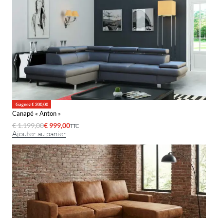
Gagnez € 200,00
Canapé « Anton »
€
1.199,00
€
999,00
TTC
Ajouter au panier