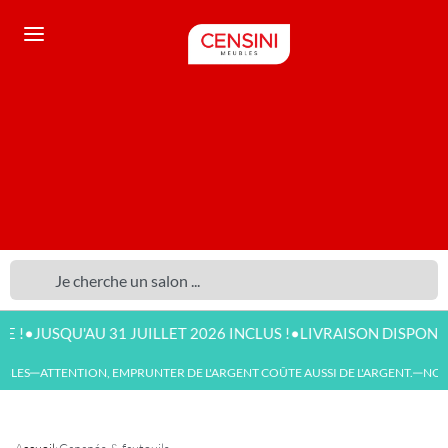
•
UILLET 2026 INCLUS !
LIVRAISON DISPONIBLE DÈS 500 € D'
ATTENTION, EMPRUNTER DE L'ARGENT COÛTE AUSSI DE L'ARGENT.
NOUVEAUX
—
—
Accueil
›
Canapés & fauteuils