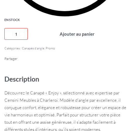
EN STOCK
Ajouter au panier
Catégories :
Canapés d'angle
,
Promo
Partager
Description
Découvrez le Canapé « Enjoy », sélectionné avec expertise par
Censini Meubles à Charleroi. Modèle d’angle par excellence, il
conjugue confort, élégance et robustesse pour créer un espace de
vie harmonieux et optimisé. Parfait pour structurer votre pièce
tout en offrant une assise généreuse, il s’adapte facilement à
différents styles d’intérieurs, qu’ils soient modernes,