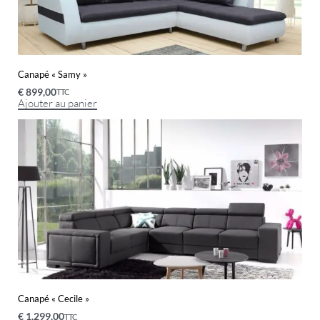
Canapé « Samy »
€
899,00
TTC
Ajouter au panier
Canapé « Cecile »
€
1.299,00
TTC