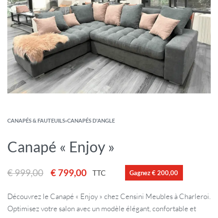
CANAPÉS & FAUTEUILS
›
CANAPÉS D'ANGLE
Canapé « Enjoy »
€
999,00
€
799,00
TTC
Gagnez € 200,00
Découvrez le Canapé « Enjoy » chez Censini Meubles à Charleroi.
Optimisez votre salon avec un modèle élégant, confortable et