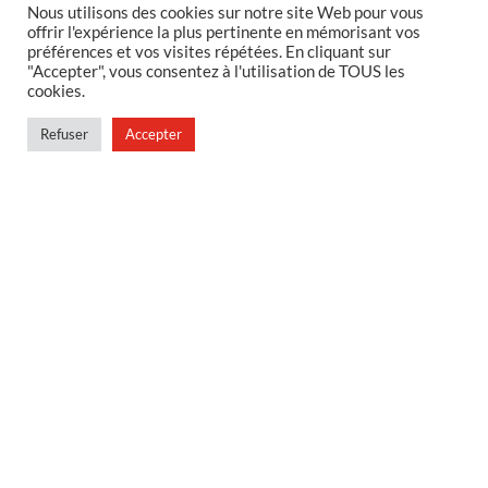
Nous utilisons des cookies sur notre site Web pour vous
offrir l'expérience la plus pertinente en mémorisant vos
préférences et vos visites répétées. En cliquant sur
MENTIONS LEGALES
"Accepter", vous consentez à l'utilisation de TOUS les
cookies.
Foire aux questions
Politique de confidentialité
Refuser
Accepter
Conditions générales de vente
Conditions générales de vente en magasin
MENU
Contact
Mon compte
Blog