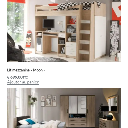
Lit mezzanine « Moon »
€
699,00
TTC
Ajouter au panier