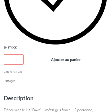
EN STOCK
Ajouter au panier
Catégorie :
Lits
Partager
Description
Découvrez le Lit "Dave" – métal gris foncé – 2 personne,