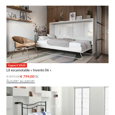
Gagnez € 100,00
Lit escamotable « Invento 06 »
€
899,00
€
799,00
TTC
Ajouter au panier