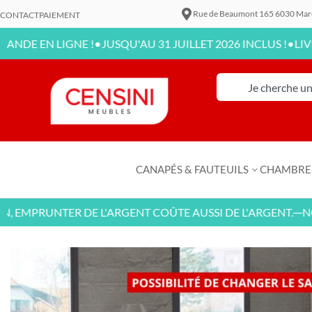
Rue de Beaumont 165 6030 Mar
CONTACT
PAIEMENT
•
•
 LIGNE !
JUSQU'AU 31 JUILLET 2026 INCLUS !
LIVRAISON 
CANAPÉS & FAUTEUILS
CHAMBRE
PRUNTER DE L'ARGENT COÛTE AUSSI DE L'ARGENT.
NOUVEA
—