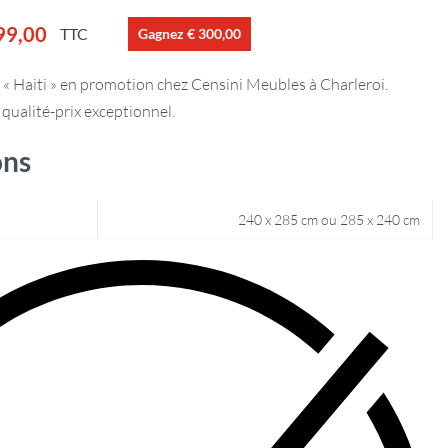
99,00
TTC
Gagnez € 300,00
« Haiti » en promotion chez Censini Meubles à Charleroi.
 qualité-prix exceptionnel.
ons
240 x 285 cm ou 285 x 240 cm