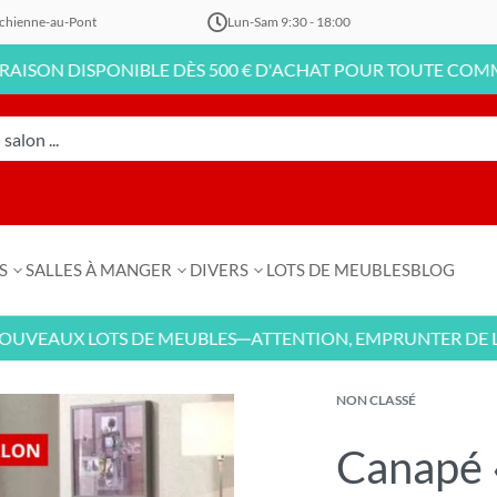
chienne-au-Pont
Lun-Sam 9:30 - 18:00
DISPONIBLE DÈS 500 € D'ACHAT POUR TOUTE COMMANDE EN
S
SALLES À MANGER
DIVERS
LOTS DE MEUBLES
BLOG
UX LOTS DE MEUBLES
ATTENTION, EMPRUNTER DE L'ARGE
—
NON CLASSÉ
Canapé «