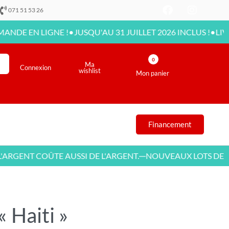
071 51 53 26
•
•
 LIGNE !
JUSQU'AU 31 JUILLET 2026 INCLUS !
LIVRAISON 
0
Ma
Connexion
wishlist
Mon panier
Financement
NT COÛTE AUSSI DE L'ARGENT.
NOUVEAUX LOTS DE MEUBL
—
 Haiti »