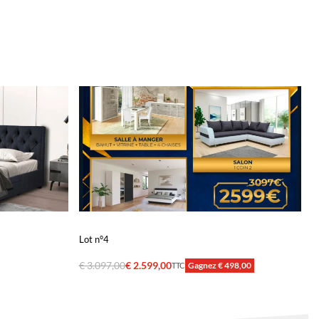
Lot n°4
€
3.097,00
€
2.599,00
Gagnez € 498,00
TTC
Ajouter au panier
QUICKVIEW