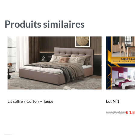
Produits similaires
Lit coffre « Corto » – Taupe
Lot N°1
€
2.298,00
€
1.8
Lire la suite
Ajouter au pa
QUICKVIEW