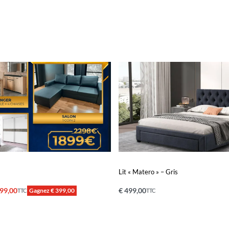
Lit « Matero » – Gris
99,00
€
499,00
Gagnez € 399,00
TTC
TTC
nier
Ajouter au panier
QUICKVIEW
QUICKVIEW