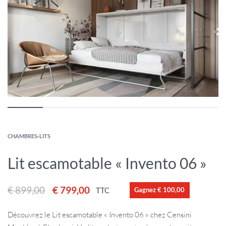
CHAMBRES
›
LITS
Lit escamotable « Invento 06 »
€
899,00
€
799,00
TTC
Gagnez € 100,00
Découvrez le Lit escamotable « Invento 06 » chez Censini