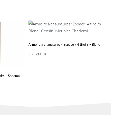
Armoire à chaussures « Espace » 4 tiroirs – Blanc
€
259,00
TTC
Ajouter au panier
QUICKVIEW
roirs – Sonoma