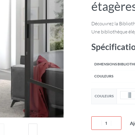
étagère
Découvrez la Biblioth
Une bibliothèque élég
Spécificati
DIMENSIONS BIBLIOT
COULEURS
COULEURS
Aj