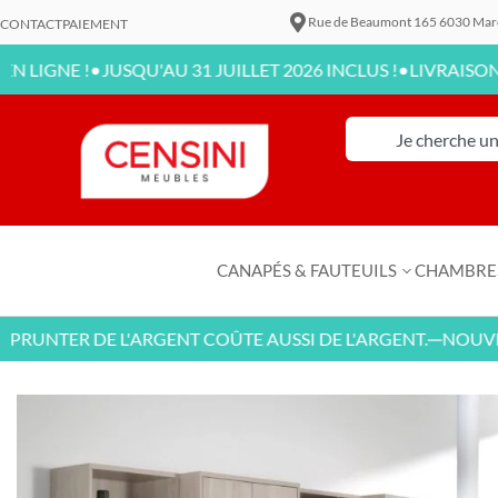
Rue de Beaumont 165 6030 Mar
CONTACT
PAIEMENT
•
•
NE !
JUSQU'AU 31 JUILLET 2026 INCLUS !
LIVRAISON DISPO
CANAPÉS & FAUTEUILS
CHAMBRE
NTER DE L'ARGENT COÛTE AUSSI DE L'ARGENT.
NOUVEAUX 
—