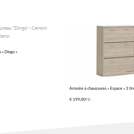
 « Dingo »
nier
QUICKVIEW
Armoire à chaussures « Espace » 3 ti
€
199,00
TTC
Ajouter au panier
QUICKVIEW