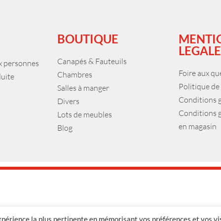
BOUTIQUE
MENTI
LEGALE
Canapés & Fauteuils
ux personnes
Foire aux qu
Chambres
duite
Politique de
Salles à manger
Conditions 
Divers
Conditions 
Lots de meubles
en magasin
Blog
expérience la plus pertinente en mémorisant vos préférences et vos vi