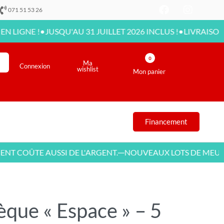
071 51 53 26
•
•
NE !
JUSQU'AU 31 JUILLET 2026 INCLUS !
LIVRAISON DISPO
0
Ma
Connexion
wishlist
Mon panier
Financement
COÛTE AUSSI DE L'ARGENT.
NOUVEAUX LOTS DE MEUBLES
—
èque « Espace » – 5