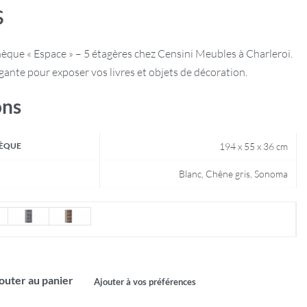
s
èque « Espace » – 5 étagères chez Censini Meubles à Charleroi.
ante pour exposer vos livres et objets de décoration.
ons
HÈQUE
194 x 55 x 36 cm
Blanc, Chêne gris, Sonoma
outer au panier
Ajouter à vos préférences