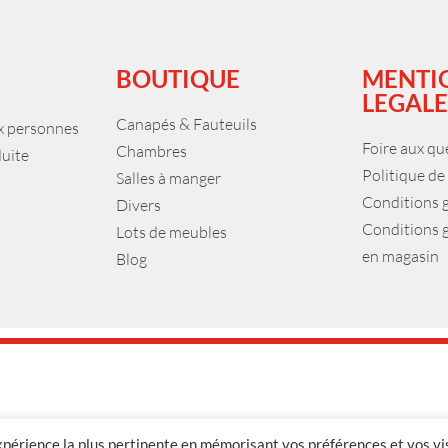
BOUTIQUE
MENTI
LEGALE
Canapés & Fauteuils
ux personnes
Foire aux qu
Chambres
duite
Politique de
Salles à manger
Conditions 
Divers
Conditions 
Lots de meubles
en magasin
Blog
expérience la plus pertinente en mémorisant vos préférences et vos vi