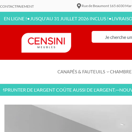
Rue de Beaumont 165 6030 Mar
CONTACT
PAIEMENT
•
•
GNE !
JUSQU'AU 31 JUILLET 2026 INCLUS !
LIVRAISON DIS
CANAPÉS & FAUTEUILS
CHAMBRE
UNTER DE L'ARGENT COÛTE AUSSI DE L'ARGENT.
NOUVEAUX
—