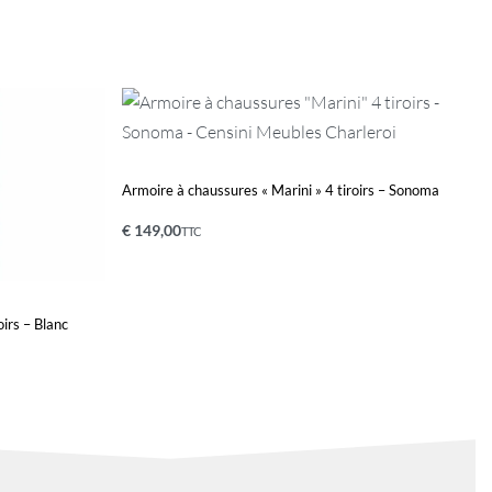
Armoire à chaussures « Marini » 4 tiroirs – Sonoma
€
149,00
TTC
Ajouter au panier
QUICKVIEW
irs – Blanc