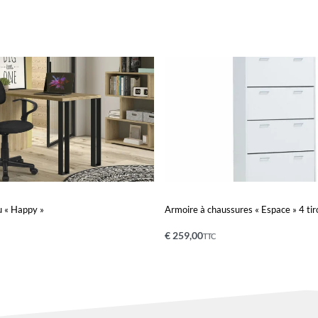
u « Happy »
Armoire à chaussures « Espace » 4 tiro
€
259,00
TTC
Ajouter au panier
UICKVIEW
QUICKVIEW