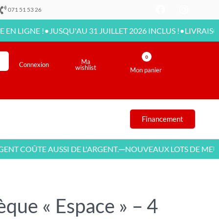
071 51 53 26
•
•
GNE !
JUSQU'AU 31 JUILLET 2026 INCLUS !
LIVRAISON DIS
0
Ma
Connexion
wishlist
Mon panier
Financement
 COÛTE AUSSI DE L'ARGENT.
NOUVEAUX LOTS DE MEUBLE
—
èque « Espace » – 4