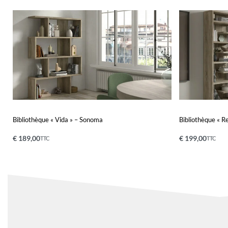
Bibliothèque « Vida » – Sonoma
Bibliothèque « 
€
189,00
€
199,00
TTC
TTC
Ajouter au panier
Ajouter au pa
QUICKVIEW