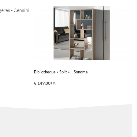
Bibliothèque « Split » – Sonoma
€
149,00
TTC
Ajouter au panier
QUICKVIEW