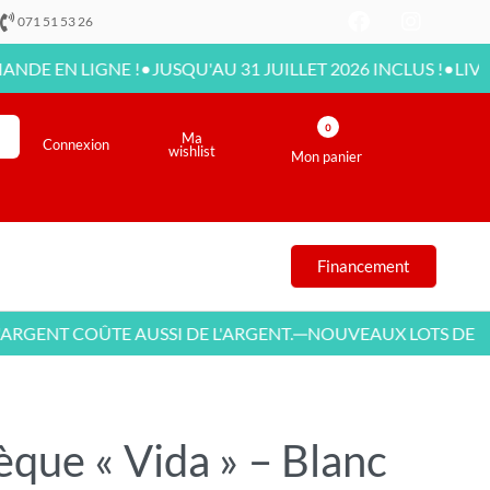
071 51 53 26
•
•
 LIGNE !
JUSQU'AU 31 JUILLET 2026 INCLUS !
LIVRAISON 
0
Ma
Connexion
wishlist
Mon panier
Financement
NT COÛTE AUSSI DE L'ARGENT.
NOUVEAUX LOTS DE MEUB
—
èque « Vida » – Blanc