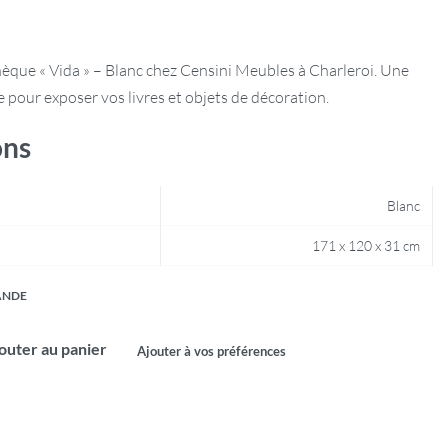
hèque « Vida » – Blanc chez Censini Meubles à Charleroi. Une
 pour exposer vos livres et objets de décoration.
ons
Blanc
171 x 120 x 31 cm
ANDE
outer au panier
Ajouter à vos préférences