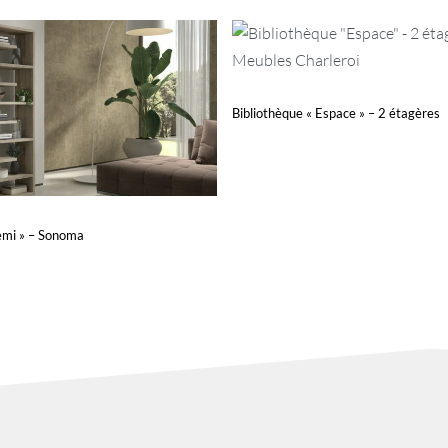
Bibliothèque « Espace » – 2 étagères
Lire la suite
QUICKVIEW
Remi » – Sonoma
nier
QUICKVIEW