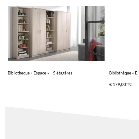
Bibliothèque « Espace » – 5 étagères
Bibliothèque « El
€
179,00
TTC
Lire la suite
Ajouter au pa
QUICKVIEW