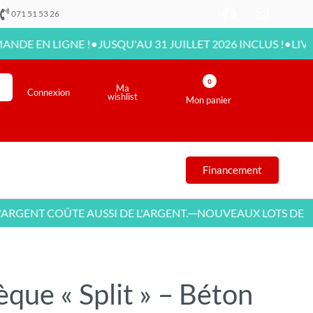
071 51 53 26
•
•
N LIGNE !
JUSQU'AU 31 JUILLET 2026 INCLUS !
LIVRAISON
0
Ma
Connexion
wishlist
Mon panier
Financement
NT COÛTE AUSSI DE L'ARGENT.
NOUVEAUX LOTS DE MEUB
—
èque « Split » – Béton