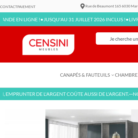
Rue de Beaumont 165 6030 Mar
CONTACT
PAIEMENT
•
•
N LIGNE !
JUSQU'AU 31 JUILLET 2026 INCLUS !
LIVRAISON
CANAPÉS & FAUTEUILS
CHAMBRE
MPRUNTER DE L'ARGENT COÛTE AUSSI DE L'ARGENT.
NOUVE
—