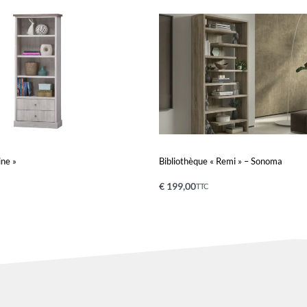
ine »
Bibliothèque « Remi » – Sonoma
€
199,00
TTC
nier
Ajouter au panier
QUICKVIEW
QUICKVIEW