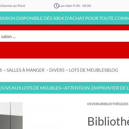
chienne-au-Pont
Lun-Sam 9:30 - 18:00
 DISPONIBLE DÈS 500 € D'ACHAT POUR TOUTE COMMANDE E
S
SALLES À MANGER
DIVERS
LOTS DE MEUBLES
BLOG
AUX LOTS DE MEUBLES
ATTENTION, EMPRUNTER DE L'ARGE
—
DIVERS
›
BIBLIOTHÈQUES
Biblioth