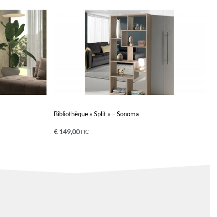
Bibliothèque « Split » – Sonoma
€
149,00
TTC
Ajouter au panier
QUICKVIEW