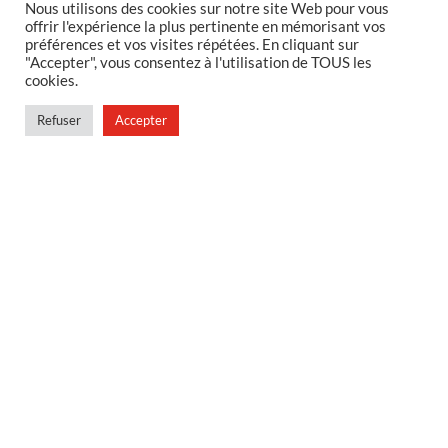
MENTIONS LEGALES
Nous utilisons des cookies sur notre site Web pour vous
offrir l'expérience la plus pertinente en mémorisant vos
préférences et vos visites répétées. En cliquant sur
Foire aux questions
"Accepter", vous consentez à l'utilisation de TOUS les
Politique de confidentialité
cookies.
Conditions générales de vente
Refuser
Accepter
Conditions générales de vente en magasin
MENU
Contact
Mon compte
Blog