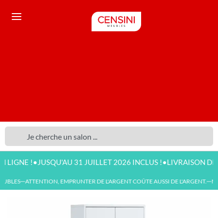
•
•
NE !
JUSQU'AU 31 JUILLET 2026 INCLUS !
LIVRAISON DISPONI
UBLES
ATTENTION, EMPRUNTER DE L'ARGENT COÛTE AUSSI DE L'ARGENT.
NOU
—
—