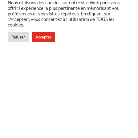
Nous utilisons des cookies sur notre site Web pour vous
MENTIONS LEGALES
offrir l'expérience la plus pertinente en mémorisant vos
préférences et vos visites répétées. En cliquant sur
Foire aux questions
"Accepter", vous consentez à l'utilisation de TOUS les
cookies.
Politique de confidentialité
Conditions générales de vente
Refuser
Accepter
Conditions générales de vente en magasin
MENU
Contact
Mon compte
Blog