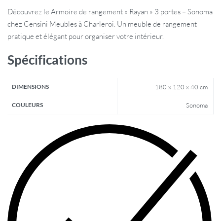
Découvrez le Armoire de rangement « Rayan » 3 portes – Sonoma
chez Censini Meubles à Charleroi. Un meuble de rangement
pratique et élégant pour organiser votre intérieur.
Spécifications
DIMENSIONS
180 x 120 x 40 cm
COULEURS
Sonoma