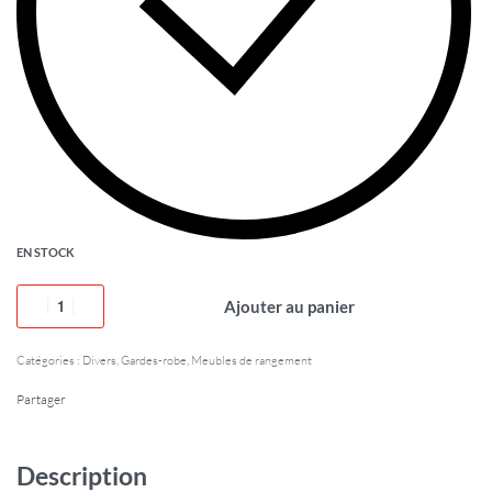
EN STOCK
Ajouter au panier
Catégories :
Divers
,
Gardes-robe
,
Meubles de rangement
Partager
Description