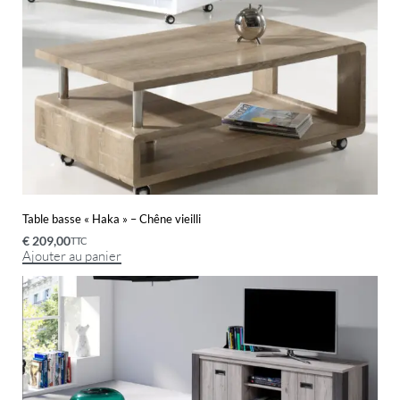
Table basse « Haka » – Chêne vieilli
€
209,00
TTC
Ajouter au panier