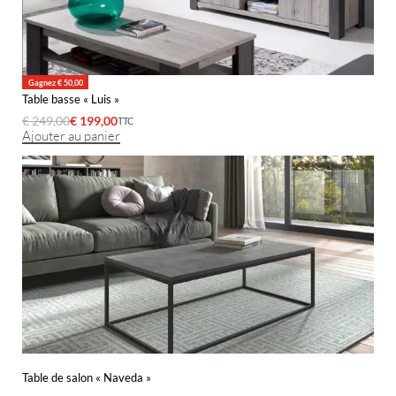
Gagnez € 50,00
Table basse « Luis »
€
249,00
€
199,00
TTC
Ajouter au panier
Table de salon « Naveda »