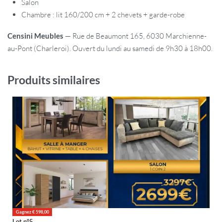
Salon
Chambre : lit 160/200 cm + 2 chevets + garde-robe
Censini Meubles
— Rue de Beaumont 165, 6030 Marchienne-
au-Pont (Charleroi). Ouvert du lundi au samedi de 9h30 à 18h00.
Produits similaires
Gagnez € 598,00
Lot n°5