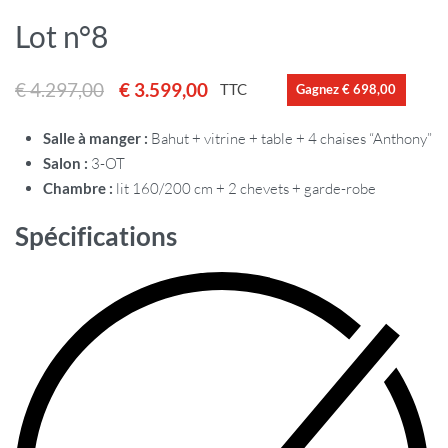
Lot n°8
€
4.297,00
€
3.599,00
TTC
Gagnez € 698,00
Salle à manger :
Bahut + vitrine + table + 4 chaises “Anthony”
Salon :
3-OT
Chambre :
lit 160/200 cm + 2 chevets + garde-robe
Spécifications