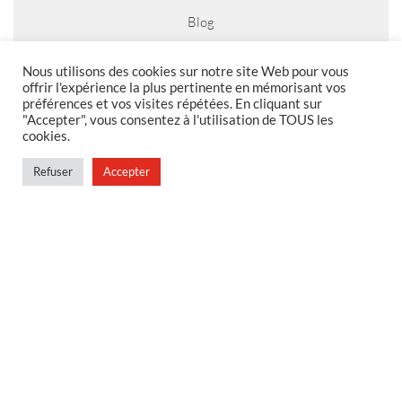
Blog
Nous utilisons des cookies sur notre site Web pour vous
offrir l'expérience la plus pertinente en mémorisant vos
préférences et vos visites répétées. En cliquant sur
MENTIONS LEGALES
"Accepter", vous consentez à l'utilisation de TOUS les
cookies.
Foire aux questions
Politique de confidentialité
Refuser
Accepter
Conditions générales de vente
Conditions générales de vente en magasin
MENU
Contact
Mon compte
Blog