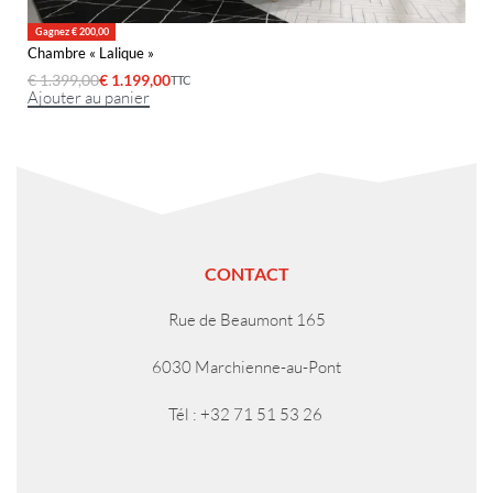
Gagnez € 200,00
Chambre « Lalique »
€
1.399,00
€
1.199,00
TTC
Ajouter au panier
CONTACT
Rue de Beaumont 165
6030 Marchienne-au-Pont
Tél : +32 71 51 53 26