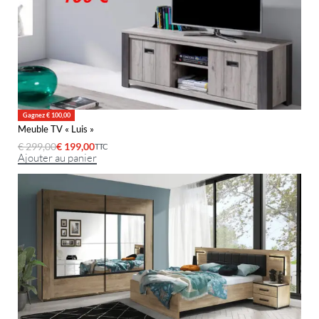
Gagnez € 100,00
Meuble TV « Luis »
€
299,00
€
199,00
TTC
Ajouter au panier