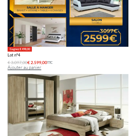
Gagnez € 498,00
Lot n°4
€
3.097,00
€
2.599,00
TTC
Ajouter au panier