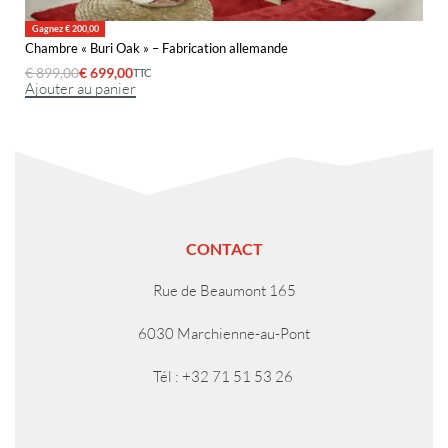
Gagnez € 200,00
Chambre « Buri Oak » – Fabrication allemande
€
899,00
€
699,00
TTC
Ajouter au panier
CONTACT
Rue de Beaumont 165
6030 Marchienne-au-Pont
Tél : +32 71 51 53 26