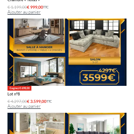
€
1.199,00
€
999,00
TTC
Ajouter au panier
Gagnez € 698,00
Lot n°8
€
4.297,00
€
3.599,00
TTC
Ajouter au panier