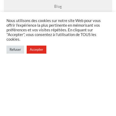
Blog
Nous utilisons des cookies sur notre site Web pour vous
offrir l'expérience la plus pertinente en mémorisant vos
préférences et vos visites répétées. En cliquant sur
MENTIONS LEGALES
"Accepter", vous consentez à l'utilisation de TOUS les
cookies.
Foire aux questions
Politique de confidentialité
Refuser
Accepter
Conditions générales de vente
Conditions générales de vente en magasin
MENU
Contact
Mon compte
Blog