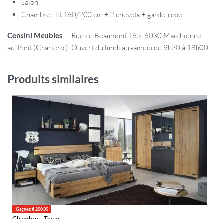
Salon
Chambre : lit 160/200 cm + 2 chevets + garde-robe
Censini Meubles
— Rue de Beaumont 165, 6030 Marchienne-
au-Pont (Charleroi). Ouvert du lundi au samedi de 9h30 à 18h00.
Produits similaires
Gagnez € 200,00
Chambre « Texas »