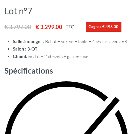
Lot n°7
€
3.797,00
€
3.299,00
TTC
Gagnez € 498,00
Salle à manger :
Bahut + vitrine + table + 4 chaises Dec 568
Salon : 3-OT
Chambre :
Lit + 2 chevets + garde-robe
Spécifications