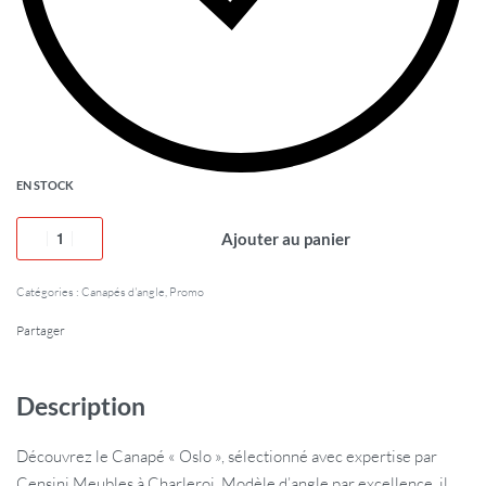
EN STOCK
Ajouter au panier
Catégories :
Canapés d'angle
,
Promo
Partager
Description
Découvrez le Canapé « Oslo », sélectionné avec expertise par
Censini Meubles à Charleroi. Modèle d’angle par excellence, il