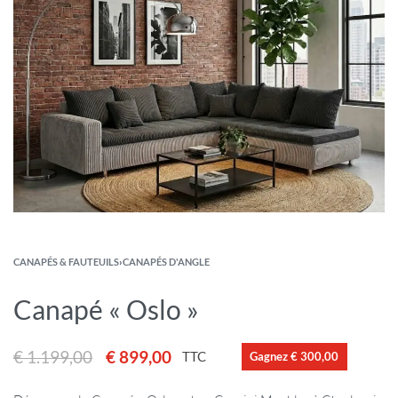
CANAPÉS & FAUTEUILS
›
CANAPÉS D'ANGLE
Canapé « Oslo »
€
1.199,00
€
899,00
TTC
Gagnez € 300,00