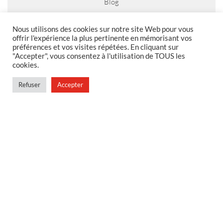
Blog
Nous utilisons des cookies sur notre site Web pour vous
offrir l'expérience la plus pertinente en mémorisant vos
préférences et vos visites répétées. En cliquant sur
MENTIONS LEGALES
"Accepter", vous consentez à l'utilisation de TOUS les
cookies.
Foire aux questions
Politique de confidentialité
Refuser
Accepter
Conditions générales de vente
Conditions générales de vente en magasin
MENU
Contact
Mon compte
Blog