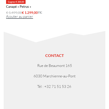
Gagnez € 200,00
Canapé « Petrus »
€
1.499,00
€
1.299,00
TTC
Ajouter au panier
CONTACT
Rue de Beaumont 165
6030 Marchienne-au-Pont
Tél : +32 71 51 53 26