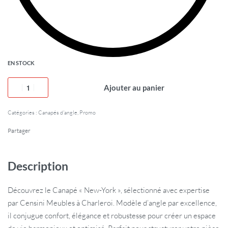
EN STOCK
Ajouter au panier
Catégories :
Canapés d'angle
,
Promo
Partager
Description
Découvrez le Canapé « New-York », sélectionné avec expertise
par Censini Meubles à Charleroi. Modèle d’angle par excellence,
il conjugue confort, élégance et robustesse pour créer un espace