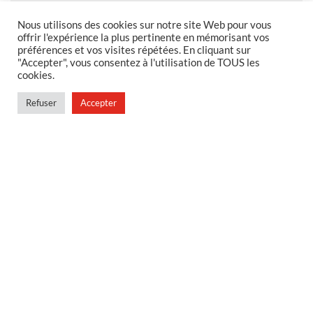
Nous utilisons des cookies sur notre site Web pour vous
offrir l'expérience la plus pertinente en mémorisant vos
préférences et vos visites répétées. En cliquant sur
MENTIONS LEGALES
"Accepter", vous consentez à l'utilisation de TOUS les
cookies.
Foire aux questions
Politique de confidentialité
Refuser
Accepter
Conditions générales de vente
Conditions générales de vente en magasin
MENU
Contact
Mon compte
Blog