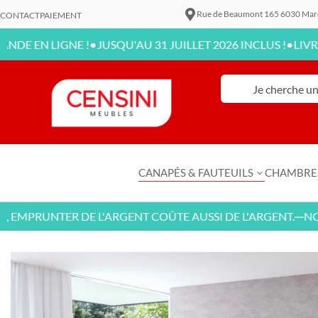
Rue de Beaumont 165 6030 Mar
CONTACT
PAIEMENT
•
•
LIGNE !
JUSQU'AU 31 JUILLET 2026 INCLUS !
LIVRAISON D
CANAPÉS & FAUTEUILS
CHAMBRE
RUNTER DE L'ARGENT COÛTE AUSSI DE L'ARGENT.
NOUVEA
—