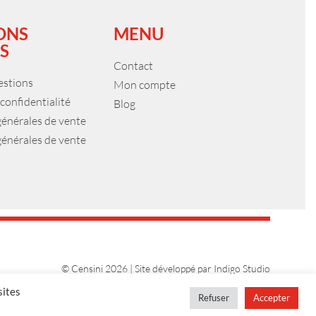
ONS
MENU
S
Contact
estions
Mon compte
 confidentialité
Blog
générales de vente
générales de vente
© Censini 2026 | Site développé par
Indigo Studio
sites
Refuser
Accepter