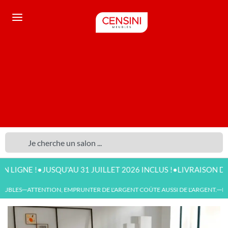
•
•
 !
JUSQU'AU 31 JUILLET 2026 INCLUS !
LIVRAISON DISPONIB
BLES
ATTENTION, EMPRUNTER DE L'ARGENT COÛTE AUSSI DE L'ARGENT.
NOU
—
—