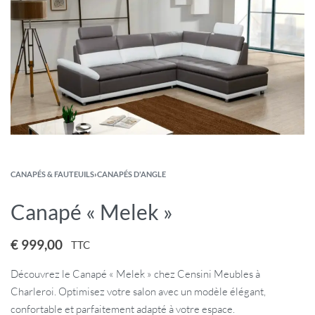
CANAPÉS & FAUTEUILS
›
CANAPÉS D'ANGLE
Canapé « Melek »
€
999,00
TTC
Découvrez le Canapé « Melek » chez Censini Meubles à
Charleroi. Optimisez votre salon avec un modèle élégant,
confortable et parfaitement adapté à votre espace.