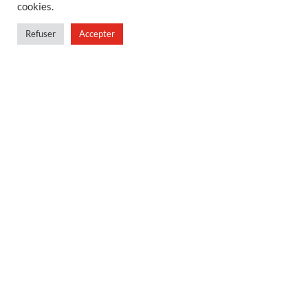
cookies.
Foire aux questions
Politique de confidentialité
Refuser
Accepter
Conditions générales de vente
Conditions générales de vente en magasin
MENU
Contact
Mon compte
Blog