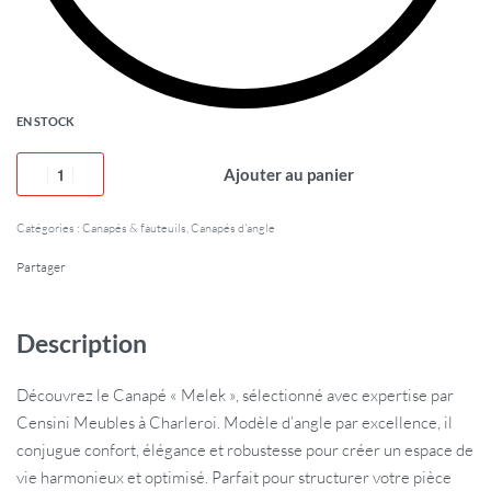
EN STOCK
Ajouter au panier
Catégories :
Canapés & fauteuils
,
Canapés d'angle
Partager
Description
Découvrez le Canapé « Melek », sélectionné avec expertise par
Censini Meubles à Charleroi. Modèle d’angle par excellence, il
conjugue confort, élégance et robustesse pour créer un espace de
vie harmonieux et optimisé. Parfait pour structurer votre pièce