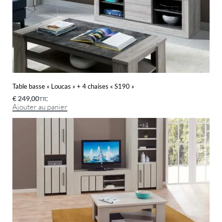
Table basse « Loucas » + 4 chaises « S190 »
€
249,00
TTC
Ajouter au panier