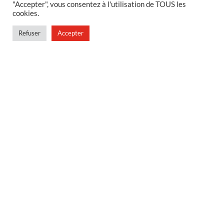
"Accepter", vous consentez à l'utilisation de TOUS les
Foire aux questions
cookies.
Politique de confidentialité
Refuser
Accepter
Conditions générales de vente
Conditions générales de vente en magasin
MENU
Contact
Mon compte
Blog