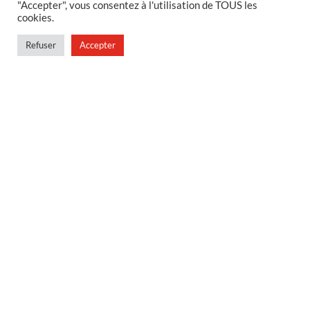
"Accepter", vous consentez à l'utilisation de TOUS les
Politique de confidentialité
cookies.
Conditions générales de vente
Refuser
Accepter
Conditions générales de vente en magasin
MENU
Contact
Mon compte
Blog
© Censini 2026 | Site développé par
Indigo Studio