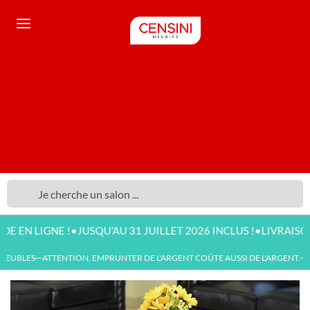
•
•
LIGNE !
JUSQU'AU 31 JUILLET 2026 INCLUS !
LIVRAISON DISP
EUBLES
ATTENTION, EMPRUNTER DE L'ARGENT COÛTE AUSSI DE L'ARGENT.
NO
—
—