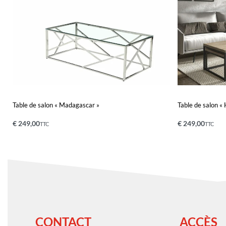
Table de salon « Madagascar »
Table de salon «
€
249,00
€
249,00
TTC
TTC
Ajouter au panier
Ajouter au pa
QUICKVIEW
CONTACT
ACCÈS