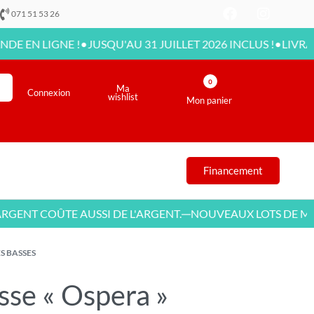
071 51 53 26
•
•
LIGNE !
JUSQU'AU 31 JUILLET 2026 INCLUS !
LIVRAISON D
0
Ma
Connexion
wishlist
Mon panier
Financement
T COÛTE AUSSI DE L'ARGENT.
NOUVEAUX LOTS DE MEUBL
—
S BASSES
sse « Ospera »