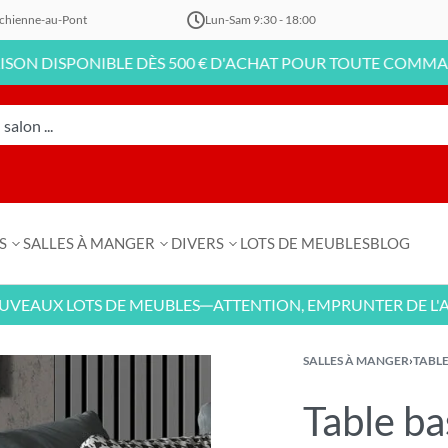
chienne-au-Pont
Lun-Sam 9:30 - 18:00
ISPONIBLE DÈS 500 € D'ACHAT POUR TOUTE COMMANDE EN 
S
SALLES À MANGER
DIVERS
LOTS DE MEUBLES
BLOG
UX LOTS DE MEUBLES
ATTENTION, EMPRUNTER DE L'ARGEN
—
SALLES À MANGER
›
TABLE
Table ba