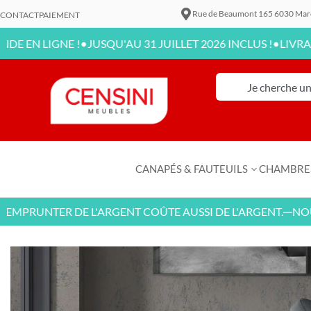
Rue de Beaumont 165 6030 Mar
CONTACT
PAIEMENT
•
•
LIGNE !
JUSQU'AU 31 JUILLET 2026 INCLUS !
LIVRAISON D
CANAPÉS & FAUTEUILS
CHAMBRE
RUNTER DE L'ARGENT COÛTE AUSSI DE L'ARGENT.
NOUVEA
—