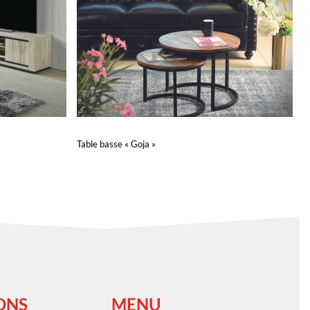
Table basse « Goja »
Lire la suite
QUICKVIEW
ONS
MENU