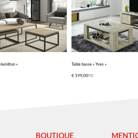
 Hamilton »
Table basse « Yves »
€
199,00
TTC
nier
Ajouter au panier
QUICKVIEW
QUICKVIEW
BOUTIQUE
MENTI