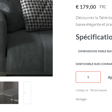
€
179,00
TTC
Découvrez la Table b
basse élégante et pra
Spécificati
DIMENSIONS TABLE BA
DISPONIBLE SUR COMM
Aj
Catégorie :
Tables basses
Partager