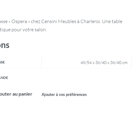
asse « Ospera » chez Censini Meubles à Charleroi. Une table
tique pour votre salon.
ons
SSE
48/54 x 36/40 x 36/40 cm
ANDE
outer au panier
Ajouter à vos préférences