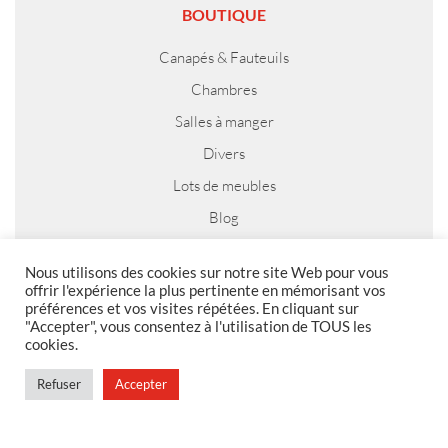
BOUTIQUE
Canapés & Fauteuils
Chambres
Salles à manger
Divers
Lots de meubles
Blog
Nous utilisons des cookies sur notre site Web pour vous
offrir l'expérience la plus pertinente en mémorisant vos
préférences et vos visites répétées. En cliquant sur
MENTIONS LEGALES
"Accepter", vous consentez à l'utilisation de TOUS les
cookies.
Foire aux questions
Politique de confidentialité
Refuser
Accepter
Conditions générales de vente
Conditions générales de vente en magasin