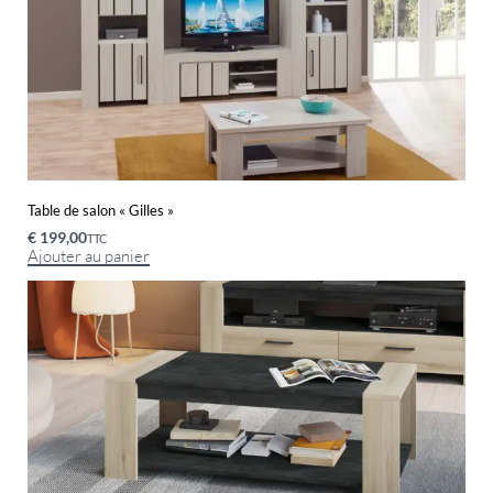
Table de salon « Gilles »
€
199,00
TTC
Ajouter au panier