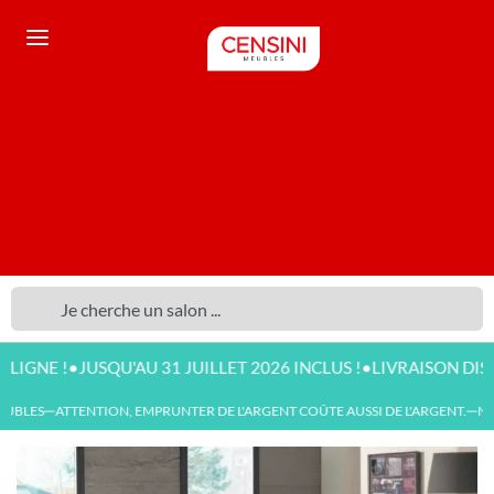
•
•
!
JUSQU'AU 31 JUILLET 2026 INCLUS !
LIVRAISON DISPONIBL
BLES
ATTENTION, EMPRUNTER DE L'ARGENT COÛTE AUSSI DE L'ARGENT.
NOUV
—
—