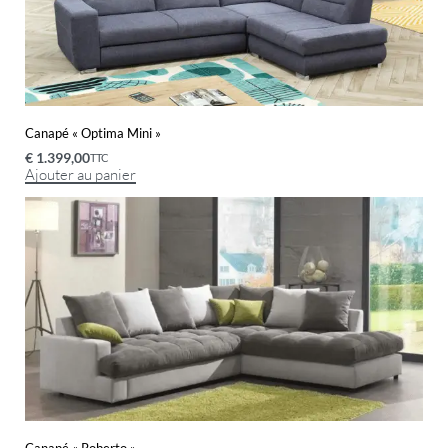
Canapé « Optima Mini »
€
1.399,00
TTC
Ajouter au panier
Canapé « Roberto »