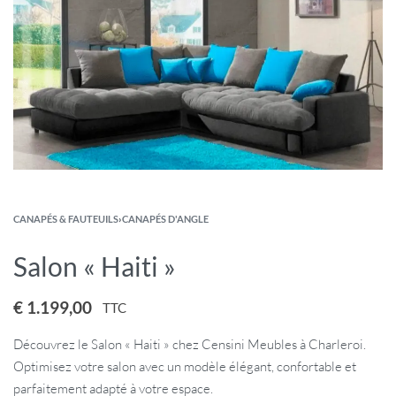
CANAPÉS & FAUTEUILS
›
CANAPÉS D'ANGLE
Salon « Haiti »
€
1.199,00
TTC
Découvrez le Salon « Haiti » chez Censini Meubles à Charleroi.
Optimisez votre salon avec un modèle élégant, confortable et
parfaitement adapté à votre espace.