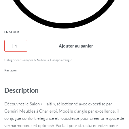
EN STOCK
Ajouter au panier
Catégories :
Canapés & fauteuils
,
Canapés d'angle
Partager
Description
Découvrez le Salon « Haiti », sélectionné avec expertise par
Censini Meubles à Charleroi. Modèle d’angle par excellence, il
conjugue confort, élégance et robustesse pour créer un espace de
vie harmonieux et optimisé. Parfait pour structurer votre pièce