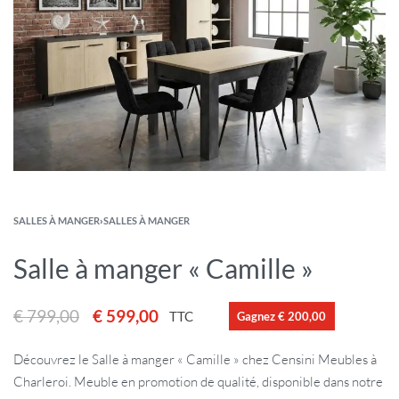
SALLES À MANGER
›
SALLES À MANGER
Salle à manger « Camille »
€
799,00
€
599,00
TTC
Gagnez € 200,00
Découvrez le Salle à manger « Camille » chez Censini Meubles à
Charleroi. Meuble en promotion de qualité, disponible dans notre