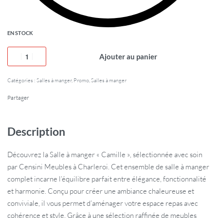
EN STOCK
Ajouter au panier
Catégories :
Salles à manger
,
Promo
,
Salles à manger
Partager
Description
Découvrez la Salle à manger « Camille », sélectionnée avec soin
par Censini Meubles à Charleroi. Cet ensemble de salle à manger
complet incarne l’équilibre parfait entre élégance, fonctionnalité
et harmonie. Conçu pour créer une ambiance chaleureuse et
conviviale, il vous permet d’aménager votre espace repas avec
cohérence et style. Grâce à une sélection raffinée de meubles