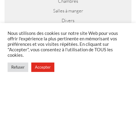
Chambres
Salles à manger
Divers
Lots de meubles
Nous utilisons des cookies sur notre site Web pour vous
offrir l'expérience la plus pertinente en mémorisant vos
Blog
préférences et vos visites répétées. En cliquant sur
"Accepter", vous consentez à l'utilisation de TOUS les
cookies.
Refuser
Accepter
MENTIONS LEGALES
Foire aux questions
Politique de confidentialité
Conditions générales de vente
Conditions générales de vente en magasin
MENU