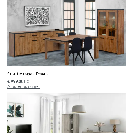
Salle à manger « Etner »
€
999,00
TTC
Ajouter au panier