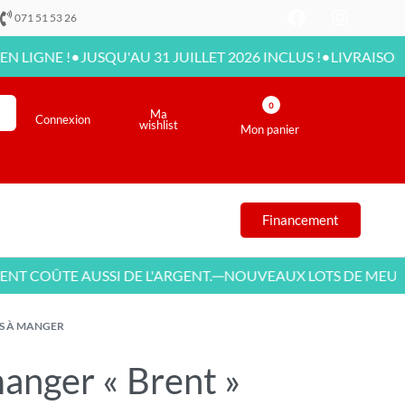
071 51 53 26
•
•
JUSQU'AU 31 JUILLET 2026 INCLUS !
LIVRAISON DISPONIB
0
Ma
Connexion
wishlist
Mon panier
Financement
ÛTE AUSSI DE L'ARGENT.
NOUVEAUX LOTS DE MEUBLES
A
—
—
ES À MANGER
manger « Brent »