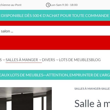
chienne-au-Pont
Lun-Sam 9:30 - 18:00
LE DÈS 500 € D'ACHAT POUR TOUTE COMMANDE EN LIGNE !
S
SALLES À MANGER
DIVERS
LOTS DE MEUBLES
BLOG
OTS DE MEUBLES
ATTENTION, EMPRUNTER DE L'ARGENT CO
—
SALLES À MANGER
›
SALL
Salle à 