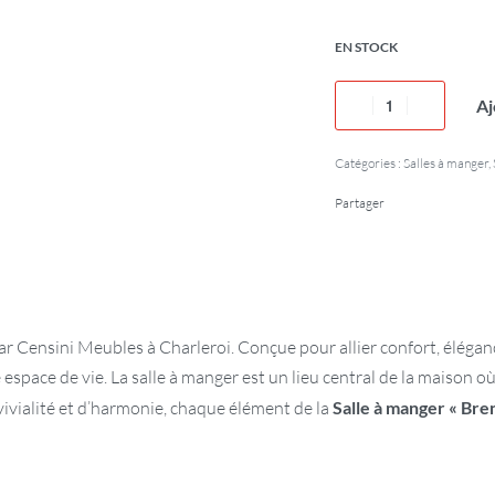
EN STOCK
Aj
Catégories :
Salles à manger
,
Partager
ar Censini Meubles à Charleroi. Conçue pour allier confort, éléganc
espace de vie. La salle à manger est un lieu central de la maison 
vivialité et d’harmonie, chaque élément de la
Salle à manger « Bren