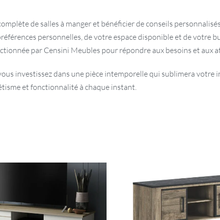
omplète de salles à manger et bénéficier de conseils personnalisé
éférences personnelles, de votre espace disponible et de votre b
électionnée par Censini Meubles pour répondre aux besoins et aux at
ous investissez dans une pièce intemporelle qui sublimera votre in
thétisme et fonctionnalité à chaque instant.