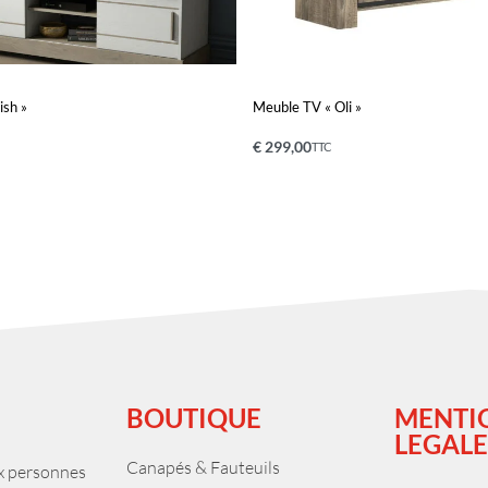
ish »
Meuble TV « Oli »
€
299,00
TTC
nier
Ajouter au panier
QUICKVIEW
QUICKVIEW
BOUTIQUE
MENTI
LEGALE
Canapés & Fauteuils
ux personnes