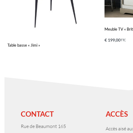
Meuble TV « Brit
€
199,00
TTC
Table basse « Jimi »
Ajouter au pa
Lire la suite
QUICKVIEW
CONTACT
ACCÈS
Rue de Beaumont 165
Accès aisé a