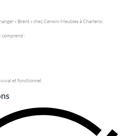
manger « Brent » chez Censini Meubles à Charleroi.
t comprend :
vivial et fonctionnel.
ons