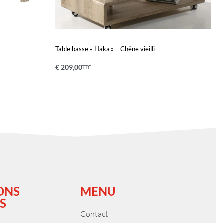
Table basse « Haka » – Chêne vieilli
€
209,00
TTC
Ajouter au panier
QUICKVIEW
ONS
MENU
S
Contact