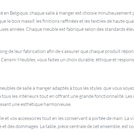
é en Belgique, chaque salle à manger est choisie minutieusement p
e bois massif, les finitions raffinées et les textiles de haute qua
es années. Chaque meuble est fabriqué selon des standards élevés,
long de leur fabrication afin de s’assurer que chaque produit rép
Censini Meubles, vous faites un choix durable, éthique et respons
 meubles de salle à manger adaptés à tous les styles, que vous soye
à tous les intérieurs tout en offrant une grande fonctionnalité. Le
tissant une esthétique harmonieuse.
 et vos accessoires tout en les conservant à portée de main. La vit
re et des dommages. La table, pièce centrale de cet ensemble, est c