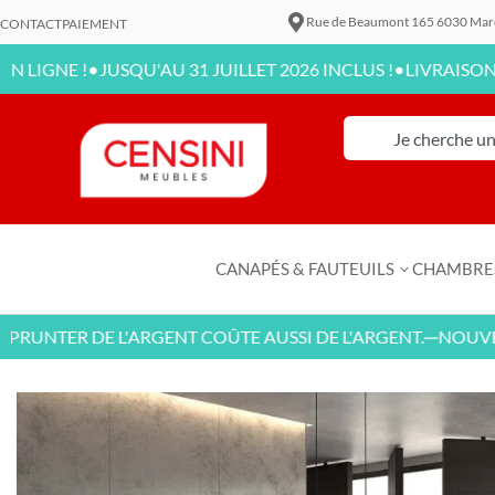
Rue de Beaumont 165 6030 Mar
CONTACT
PAIEMENT
•
•
!
JUSQU'AU 31 JUILLET 2026 INCLUS !
LIVRAISON DISPONIB
CANAPÉS & FAUTEUILS
CHAMBRE
ER DE L'ARGENT COÛTE AUSSI DE L'ARGENT.
NOUVEAUX L
—