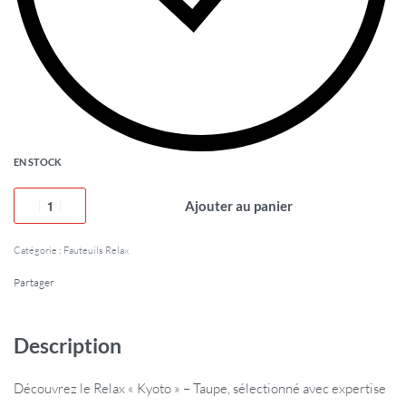
EN STOCK
Ajouter au panier
Catégorie :
Fauteuils Relax
Partager
Description
Découvrez le Relax « Kyoto » – Taupe, sélectionné avec expertise