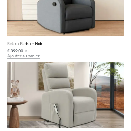
Relax « Paris » – Noir
€
399,00
TTC
Ajouter au panier