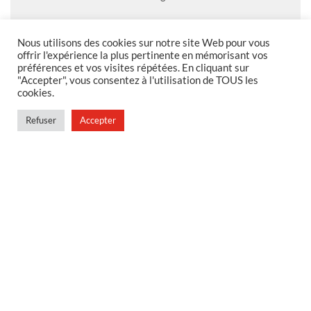
Nous utilisons des cookies sur notre site Web pour vous
offrir l'expérience la plus pertinente en mémorisant vos
MENTIONS LEGALES
préférences et vos visites répétées. En cliquant sur
"Accepter", vous consentez à l'utilisation de TOUS les
Foire aux questions
cookies.
Politique de confidentialité
Refuser
Accepter
Conditions générales de vente
Conditions générales de vente en magasin
MENU
Contact
Mon compte
Blog