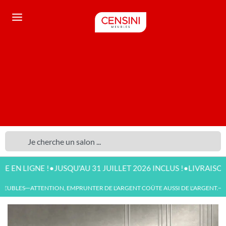
•
•
IGNE !
JUSQU'AU 31 JUILLET 2026 INCLUS !
LIVRAISON DISPO
UBLES
ATTENTION, EMPRUNTER DE L'ARGENT COÛTE AUSSI DE L'ARGENT.
NO
—
—