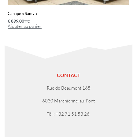
Canapé « Samy »
€
899,00
TTC
Ajouter au panier
CONTACT
Rue de Beaumont 165
6030 Marchienne-au-Pont
Tél : +32 71 51 53 26