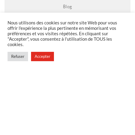
Blog
Nous utilisons des cookies sur notre site Web pour vous
offrir l'expérience la plus pertinente en mémorisant vos
préférences et vos visites répétées. En cliquant sur
MENTIONS LEGALES
"Accepter", vous consentez à l'utilisation de TOUS les
cookies.
Foire aux questions
Politique de confidentialité
Refuser
Accepter
Conditions générales de vente
Conditions générales de vente en magasin
MENU
Contact
Mon compte
Blog