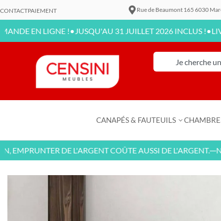
Rue de Beaumont 165 6030 Mar
CONTACT
PAIEMENT
•
•
 LIGNE !
JUSQU'AU 31 JUILLET 2026 INCLUS !
LIVRAISON 
CANAPÉS & FAUTEUILS
CHAMBRE
PRUNTER DE L'ARGENT COÛTE AUSSI DE L'ARGENT.
NOUVEA
—