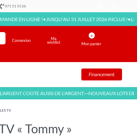
071 51 53 26
•
•
 LIGNE !
JUSQU'AU 31 JUILLET 2026 INCLUS !
LIVRAISON 
0
Ma
Connexion
wishlist
Mon panier
Financement
NT COÛTE AUSSI DE L'ARGENT.
NOUVEAUX LOTS DE MEUBL
—
LES TV
TV « Tommy »