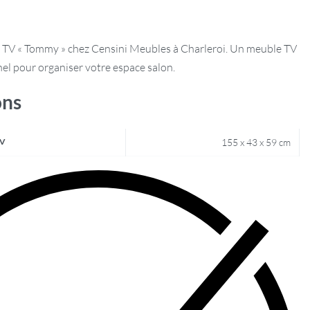
 TV « Tommy » chez Censini Meubles à Charleroi. Un meuble TV
el pour organiser votre espace salon.
ons
TV
155 x 43 x 59 cm