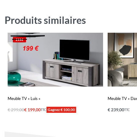
Produits similaires
Meuble TV « Luis »
Meuble TV « Daxo
€
299,00
€
199,00
€
239,00
Gagnez € 100,00
TTC
TTC
Ajouter au panier
Ajouter au pa
QUICKVIEW