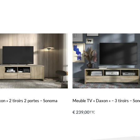
n » 2 tiroirs 2 portes – Sonoma
Meuble TV « Daxon » – 3 tiroirs – So
€
239,00
TTC
nier
Ajouter au panier
QUICKVIEW
QUICKVIEW