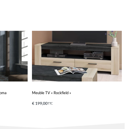
noma
Meuble TV « Rockfield »
€
199,00
TTC
Ajouter au panier
QUICKVIEW