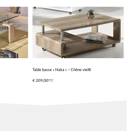
Table basse « Haka » – Chêne vieilli
€
209,00
TTC
Ajouter au panier
QUICKVIEW