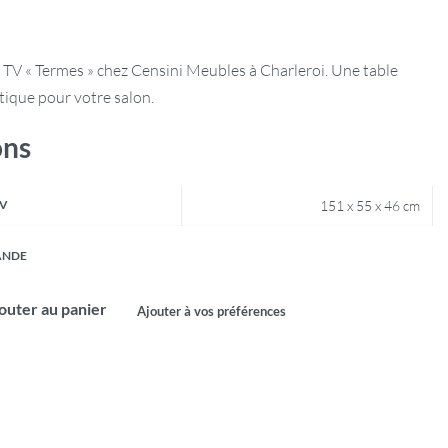
TV « Termes » chez Censini Meubles à Charleroi. Une table
tique pour votre salon.
ons
TV
151 x 55 x 46 cm
ANDE
outer au panier
Ajouter à vos préférences