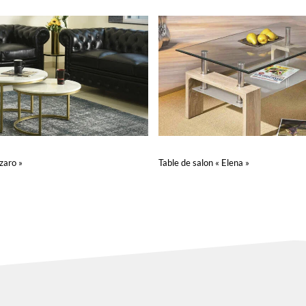
zaro »
Table de salon « Elena »
Lire la suite
UICKVIEW
QUICKVIEW