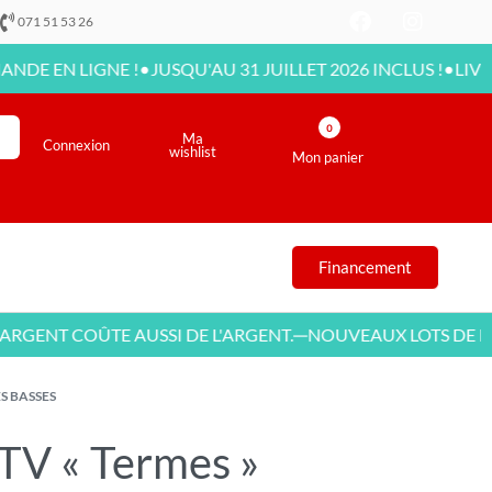
071 51 53 26
•
•
 LIGNE !
JUSQU'AU 31 JUILLET 2026 INCLUS !
LIVRAISON 
0
Ma
Connexion
wishlist
Mon panier
Financement
NT COÛTE AUSSI DE L'ARGENT.
NOUVEAUX LOTS DE MEUB
—
S BASSES
TV « Termes »