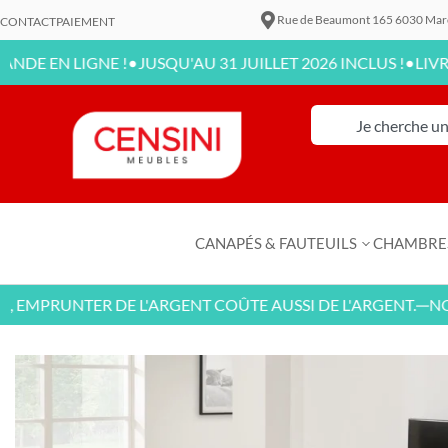
Rue de Beaumont 165 6030 Mar
CONTACT
PAIEMENT
•
•
 LIGNE !
JUSQU'AU 31 JUILLET 2026 INCLUS !
LIVRAISON 
CANAPÉS & FAUTEUILS
CHAMBRE
PRUNTER DE L'ARGENT COÛTE AUSSI DE L'ARGENT.
NOUVEA
—