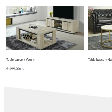
Table basse « Yves »
Table basse « Na
€
199,00
TTC
Ajouter au panier
Lire la suite
QUICKVIEW
Q