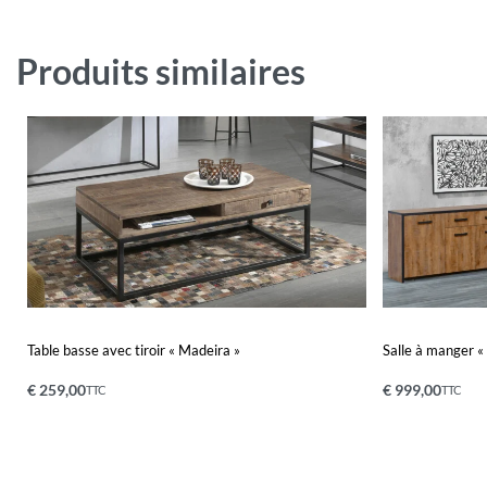
Produits similaires
Table basse avec tiroir « Madeira »
Salle à manger «
€
259,00
€
999,00
TTC
TTC
Ajouter au panier
Ajouter au pa
QUICKVIEW