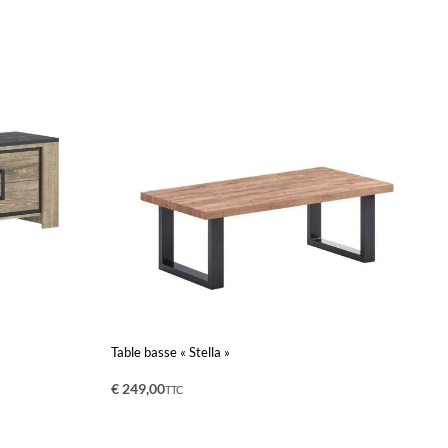
Table basse « Stella »
€
249,00
TTC
Ajouter au panier
QUICKVIEW