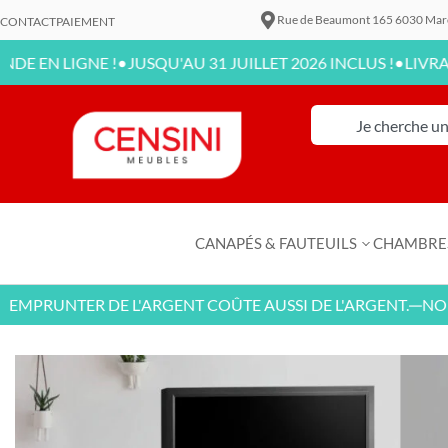
Rue de Beaumont 165 6030 Mar
CONTACT
PAIEMENT
•
•
IGNE !
JUSQU'AU 31 JUILLET 2026 INCLUS !
LIVRAISON DI
CANAPÉS & FAUTEUILS
CHAMBRE
RUNTER DE L'ARGENT COÛTE AUSSI DE L'ARGENT.
NOUVEAU
—