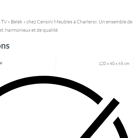
TV « Belek » chez Censini Meubles à Charleroi. Un ensemble de
t, harmonieux et de qualité.
ons
TV
120 x 40 x 65 cm