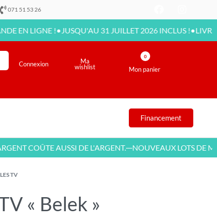
071 51 53 26
•
•
IGNE !
JUSQU'AU 31 JUILLET 2026 INCLUS !
LIVRAISON DI
0
Ma
Connexion
wishlist
Mon panier
Financement
 COÛTE AUSSI DE L'ARGENT.
NOUVEAUX LOTS DE MEUBLE
—
LES TV
TV « Belek »