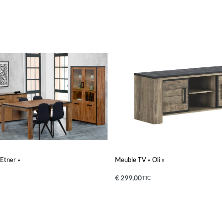
 Etner »
Meuble TV « Oli »
€
299,00
TTC
nier
Ajouter au panier
QUICKVIEW
QUICKVIEW