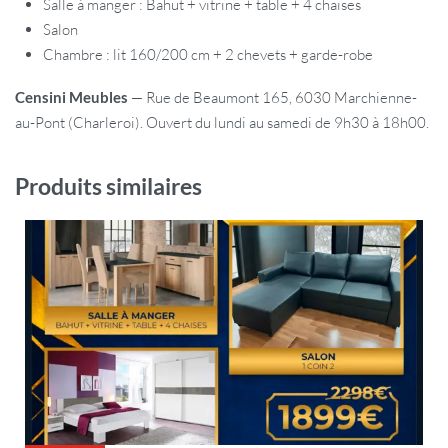
Salle à manger : Bahut + vitrine + table + 4 chaises
Salon
Chambre : lit 160/200 cm + 2 chevets + garde-robe
Censini Meubles
— Rue de Beaumont 165, 6030 Marchienne-
au-Pont (Charleroi). Ouvert du lundi au samedi de 9h30 à 18h00.
Produits similaires