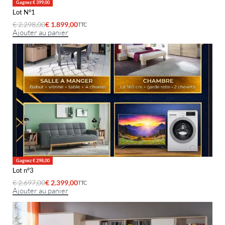
Gagnez € 399,00
Lot N°1
€
2.298,00
€
1.899,00
TTC
Ajouter au panier
Gagnez € 298,00
Lot n°3
€
2.697,00
€
2.399,00
TTC
Ajouter au panier