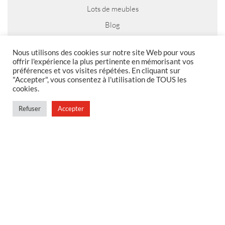
Lots de meubles
Blog
Nous utilisons des cookies sur notre site Web pour vous
offrir l'expérience la plus pertinente en mémorisant vos
préférences et vos visites répétées. En cliquant sur
MENTIONS LEGALES
"Accepter", vous consentez à l'utilisation de TOUS les
cookies.
Foire aux questions
Politique de confidentialité
Refuser
Accepter
Conditions générales de vente
Conditions générales de vente en magasin
MENU
Contact
Mon compte
Blog