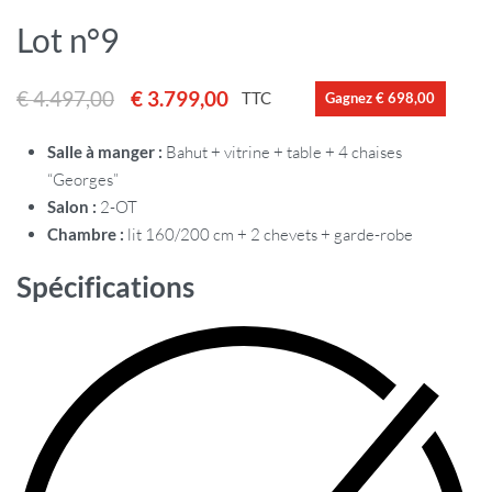
Lot n°9
€
4.497,00
€
3.799,00
TTC
Gagnez € 698,00
Salle à manger :
Bahut + vitrine + table + 4 chaises
“Georges”
Salon :
2-OT
Chambre :
lit 160/200 cm + 2 chevets + garde-robe
Spécifications