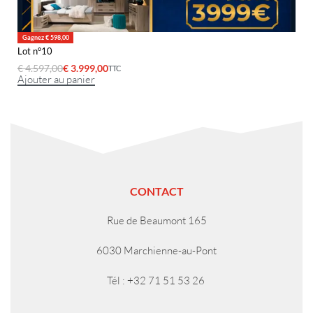
Gagnez € 598,00
Lot n°10
€
4.597,00
€
3.999,00
TTC
Ajouter au panier
CONTACT
Rue de Beaumont 165
6030 Marchienne-au-Pont
Tél : +32 71 51 53 26