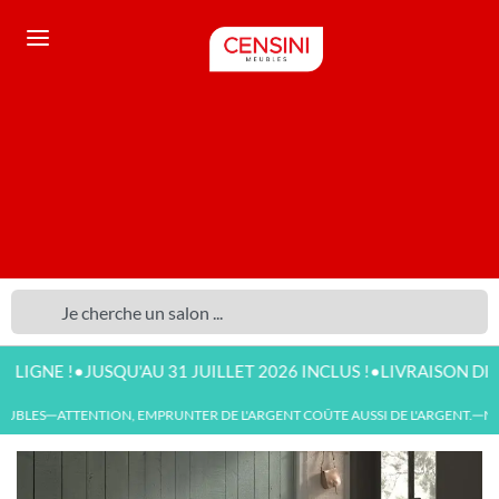
•
•
NE !
JUSQU'AU 31 JUILLET 2026 INCLUS !
LIVRAISON DISPONI
UBLES
ATTENTION, EMPRUNTER DE L'ARGENT COÛTE AUSSI DE L'ARGENT.
NOU
—
—