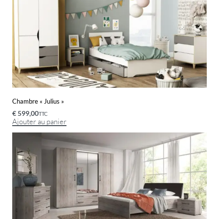
Chambre « Julius »
€
599,00
TTC
Ajouter au panier