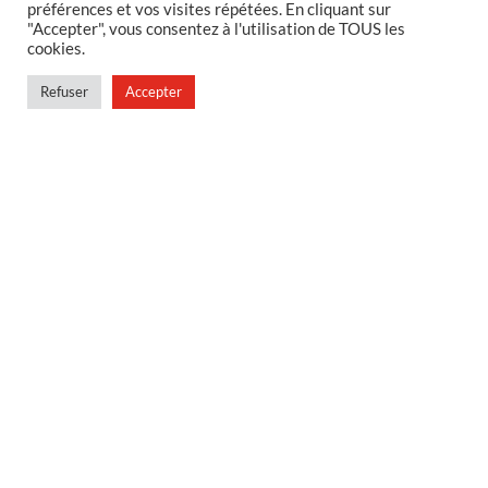
préférences et vos visites répétées. En cliquant sur
"Accepter", vous consentez à l'utilisation de TOUS les
Foire aux questions
cookies.
Politique de confidentialité
Refuser
Accepter
Conditions générales de vente
Conditions générales de vente en magasin
MENU
Contact
Mon compte
Blog