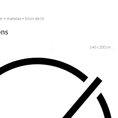
 + matelas + tiroir de lit
ons
140 x 200 cm