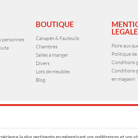
BOUTIQUE
MENTI
LEGALE
Canapés & Fauteuils
ux personnes
Foire aux qu
Chambres
duite
Politique de
Salles à manger
Conditions 
Divers
Conditions 
Lots de meubles
en magasin
Blog
expérience la plus pertinente en mémorisant vos préférences et vos vi