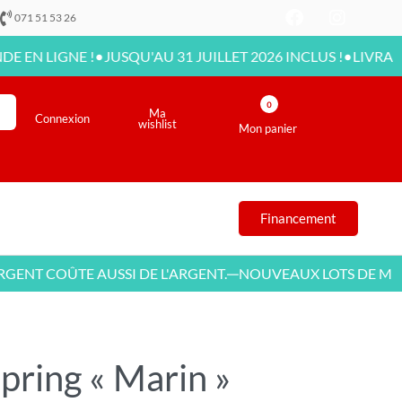
071 51 53 26
•
•
GNE !
JUSQU'AU 31 JUILLET 2026 INCLUS !
LIVRAISON DIS
0
Ma
Connexion
wishlist
Mon panier
Financement
 COÛTE AUSSI DE L'ARGENT.
NOUVEAUX LOTS DE MEUBLE
—
spring « Marin »