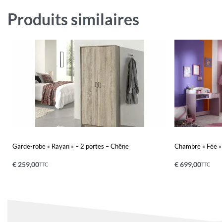
Produits similaires
Garde-robe « Rayan » – 2 portes – Chêne
Chambre « Fée »
€
259,00
€
699,00
TTC
TTC
Ajouter au panier
Ajouter au pa
QUICKVIEW