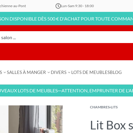
chienne-au-Pont
Lun-Sam 9:30 - 18:00
PONIBLE DÈS 500 € D'ACHAT POUR TOUTE COMMANDE EN LI
S
SALLES À MANGER
DIVERS
LOTS DE MEUBLES
BLOG
 LOTS DE MEUBLES
ATTENTION, EMPRUNTER DE L'ARGENT
—
CHAMBRES
›
LITS
Lit Box 