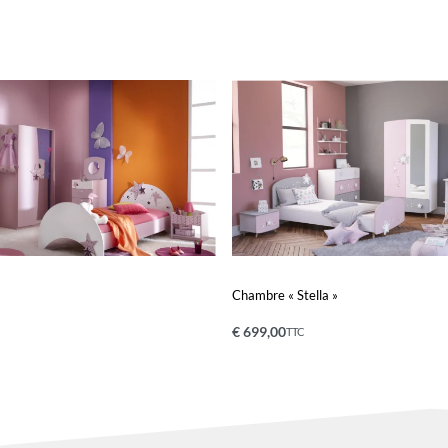
Chambre « Stella »
€
699,00
TTC
nier
Ajouter au panier
QUICKVIEW
QUICKVIEW