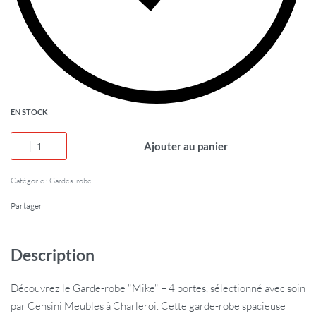
EN STOCK
Ajouter au panier
Catégorie :
Gardes-robe
Partager
Description
Découvrez le Garde-robe "Mike" – 4 portes, sélectionné avec soin
par Censini Meubles à Charleroi. Cette garde-robe spacieuse