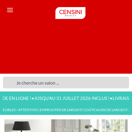
•
•
N LIGNE !
JUSQU'AU 31 JUILLET 2026 INCLUS !
LIVRAISON DI
EUBLES
ATTENTION, EMPRUNTER DE L'ARGENT COÛTE AUSSI DE L'ARGENT.
N
—
—