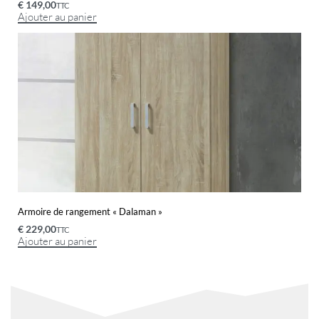
€
149,00
TTC
Ajouter au panier
Armoire de rangement « Dalaman »
€
229,00
TTC
Ajouter au panier