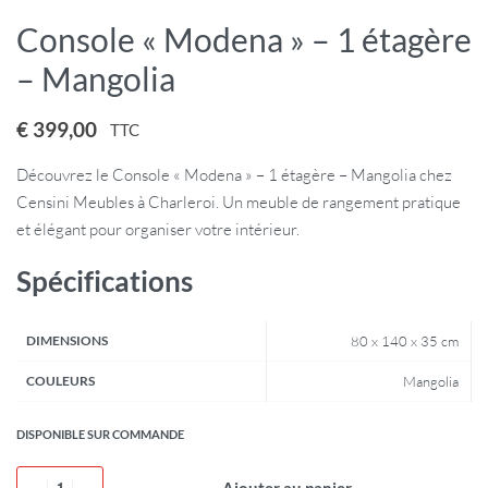
Console « Modena » – 1 étagère
– Mangolia
€
399,00
TTC
Découvrez le Console « Modena » – 1 étagère – Mangolia chez
Censini Meubles à Charleroi. Un meuble de rangement pratique
et élégant pour organiser votre intérieur.
Spécifications
DIMENSIONS
80 x 140 x 35 cm
COULEURS
Mangolia
DISPONIBLE SUR COMMANDE
Ajouter au panier