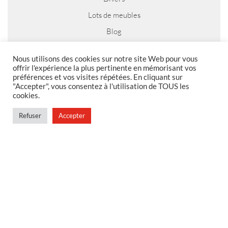
Lots de meubles
Blog
Nous utilisons des cookies sur notre site Web pour vous
offrir l'expérience la plus pertinente en mémorisant vos
préférences et vos visites répétées. En cliquant sur
MENTIONS LEGALES
"Accepter", vous consentez à l'utilisation de TOUS les
cookies.
Foire aux questions
Politique de confidentialité
Refuser
Accepter
Conditions générales de vente
Conditions générales de vente en magasin
MENU
Contact
Mon compte