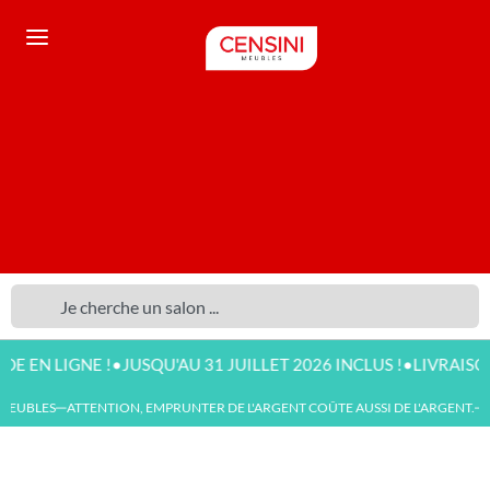
•
•
 LIGNE !
JUSQU'AU 31 JUILLET 2026 INCLUS !
LIVRAISON DIS
EUBLES
ATTENTION, EMPRUNTER DE L'ARGENT COÛTE AUSSI DE L'ARGENT.
NO
—
—