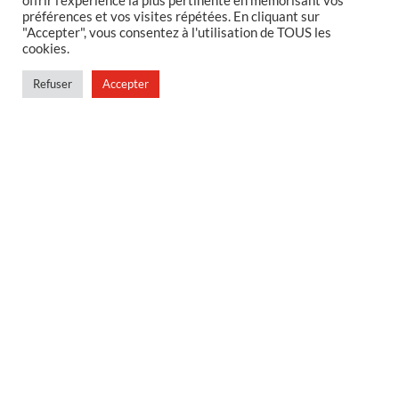
offrir l'expérience la plus pertinente en mémorisant vos
préférences et vos visites répétées. En cliquant sur
MENTIONS LEGALES
"Accepter", vous consentez à l'utilisation de TOUS les
cookies.
Foire aux questions
Politique de confidentialité
Refuser
Accepter
Conditions générales de vente
Conditions générales de vente en magasin
MENU
Contact
Mon compte
Blog