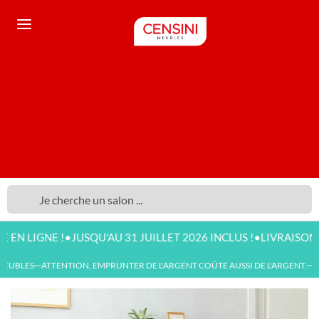
•
•
LIGNE !
JUSQU'AU 31 JUILLET 2026 INCLUS !
LIVRAISON DISP
EUBLES
ATTENTION, EMPRUNTER DE L'ARGENT COÛTE AUSSI DE L'ARGENT.
NO
—
—