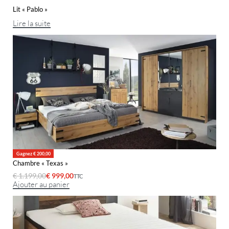
Lit « Pablo »
Lire la suite
Gagnez € 200,00
Chambre « Texas »
€
1.199,00
€
999,00
TTC
Ajouter au panier