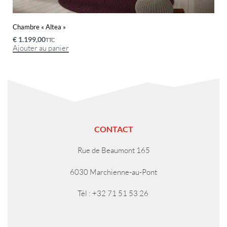
Chambre « Altea »
€
1.199,00
TTC
Ajouter au panier
CONTACT
Rue de Beaumont 165
6030 Marchienne-au-Pont
Tél : +32 71 51 53 26