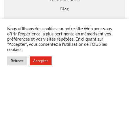
Blog
Nous utilisons des cookies sur notre site Web pour vous
offrir l'expérience la plus pertinente en mémorisant vos
MENTIONS LEGALES
préférences et vos visites répétées. En cliquant sur
"Accepter", vous consentez à l'utilisation de TOUS les
Foire aux questions
cookies.
Politique de confidentialité
Refuser
Accepter
Conditions générales de vente
Conditions générales de vente en magasin
MENU
Contact
Mon compte
Blog