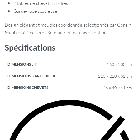
2 tables de chevet assorties
Garde-robe spacieuse
Design élégant et meubles coordonnés, sélectionnés par Censini
Meubles à Charleroi. Sommier et matelas en option.
Spécifications
DIMENSIONS LIT
160 x 200 cm
DIMENSIONS GARDE-ROBE
215 x 210 x 62 cm
DIMENSIONS CHEVETS
46 x 40 x 41 cm