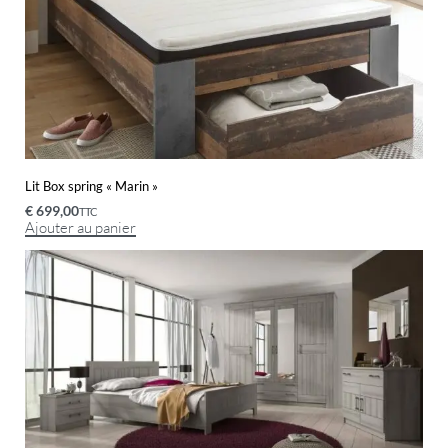
Lit Box spring « Marin »
€
699,00
TTC
Ajouter au panier